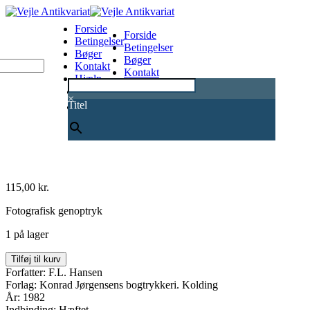
Forside
Forside
Betingelser
Betingelser
Bøger
Bøger
Kontakt
Kontakt
Hjælp
Hjælp
0
×
Titel
115,00
kr.
Fotografisk genoptryk
1 på lager
Hjemstavnsbog.
Tilføj til kurv
Strejflys
Forfatter: F.L. Hansen
over
Forlag: Konrad Jørgensens bogtrykkeri. Kolding
Stenderup
År: 1982
sogns
Indbinding: Hæftet