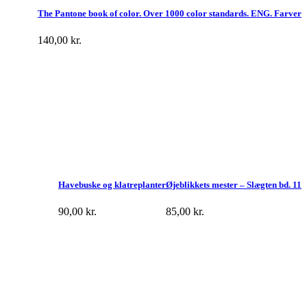
The Pantone book of color. Over 1000 color standards. ENG. Farver
140,00
kr.
Havebuske og klatreplanter
Øjeblikkets mester – Slægten bd. 11
90,00
kr.
85,00
kr.