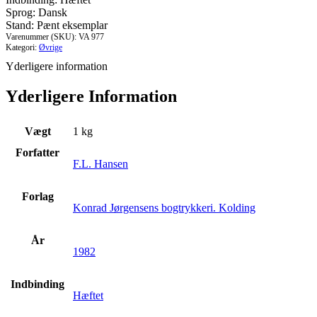
historie
Sprog: Dansk
igennem
Stand: Pænt eksemplar
tiderne
Varenummer (SKU):
VA 977
antal
Kategori:
Øvrige
Yderligere information
Yderligere Information
Vægt
1 kg
Forfatter
F.L. Hansen
Forlag
Konrad Jørgensens bogtrykkeri. Kolding
År
1982
Indbinding
Hæftet