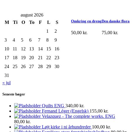
august 2026
Omkring en dreng
Den danske flora
M
Ti
O
To
F
L
S
1
2
50,00
kr.
75,00
kr.
3
4
5
6
7
8
9
10
11
12
13
14
15
16
17
18
19
20
21
22
23
24
25
26
27
28
29
30
31
« jul
Seneste bøger
Quilts ENG
340,00
kr.
Fernand Léger (Engelsk)
155,00
kr.
Velazquez - The complete works. ENG
80,00
kr.
Løjt kirke i ni århundreder
100,00
kr.