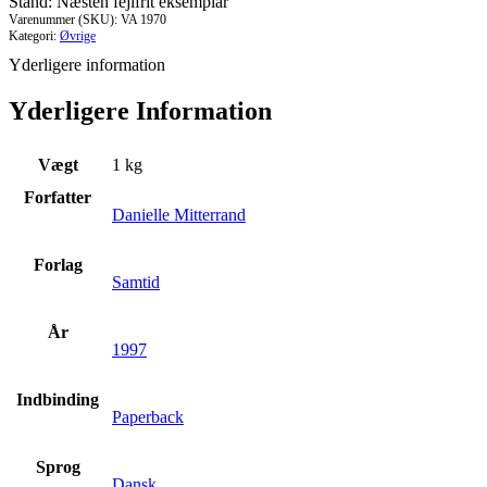
Stand: Næsten fejlfrit eksemplar
Varenummer (SKU):
VA 1970
Kategori:
Øvrige
Yderligere information
Yderligere Information
Vægt
1 kg
Forfatter
Danielle Mitterrand
Forlag
Samtid
År
1997
Indbinding
Paperback
Sprog
Dansk