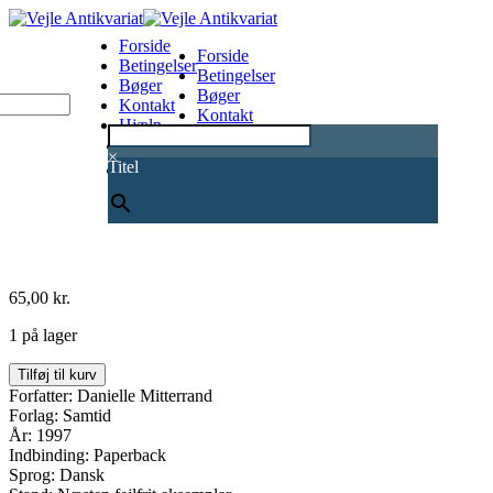
Forside
Forside
Betingelser
Betingelser
Bøger
Bøger
Kontakt
Kontakt
Hjælp
Hjælp
0
×
Titel
65,00
kr.
1 på lager
I
Tilføj til kurv
fuld
Forfatter: Danielle Mitterrand
frihed
Forlag: Samtid
antal
År: 1997
Indbinding: Paperback
Sprog: Dansk