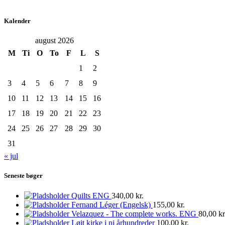
Kalender
august 2026
M
Ti
O
To
F
L
S
1
2
3
4
5
6
7
8
9
10
11
12
13
14
15
16
17
18
19
20
21
22
23
24
25
26
27
28
29
30
31
« jul
Seneste bøger
Quilts ENG
340,00
kr.
Fernand Léger (Engelsk)
155,00
kr.
Velazquez - The complete works. ENG
80,00
kr
Løjt kirke i ni århundreder
100,00
kr.