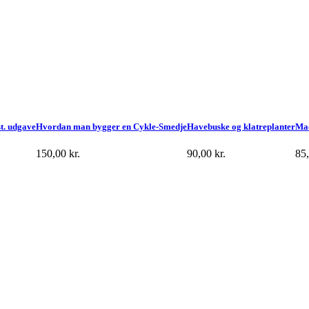
st. udgave
Hvordan man bygger en Cykle-Smedje
Havebuske og klatreplanter
Ma
150,00
kr.
90,00
kr.
85