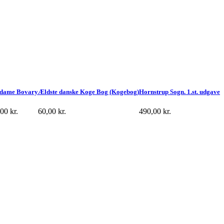
dame Bovary
Ældste danske Koge Bog (Kogebog)
Hornstrup Sogn. 1.st. udgave
,00
kr.
60,00
kr.
490,00
kr.