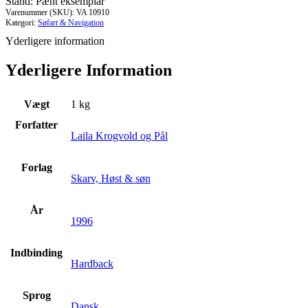
Stand: Pænt eksemplar
Varenummer (SKU):
VA 10910
Kategori:
Søfart & Navigation
Yderligere information
Yderligere Information
Vægt
1 kg
Forfatter
Laila Krogvold og Pål
Forlag
Skarv, Høst & søn
År
1996
Indbinding
Hardback
Sprog
Dansk