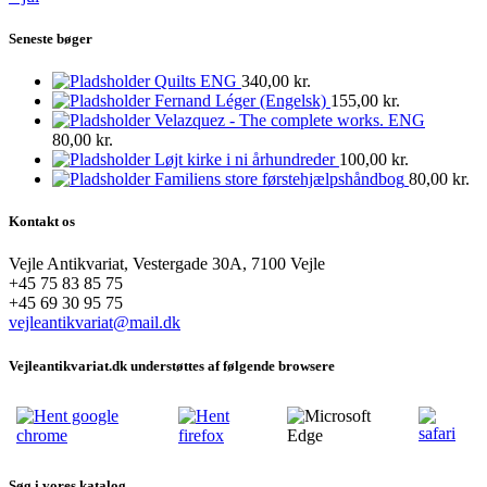
Seneste bøger
Quilts ENG
340,00
kr.
Fernand Léger (Engelsk)
155,00
kr.
Velazquez - The complete works. ENG
80,00
kr.
Løjt kirke i ni århundreder
100,00
kr.
Familiens store førstehjælpshåndbog
80,00
kr.
Kontakt os
Vejle Antikvariat, Vestergade 30A, 7100 Vejle
+45 75 83 85 75
+45 69 30 95 75
vejleantikvariat@mail.dk
Vejleantikvariat.dk understøttes af følgende browsere
Søg i vores katalog