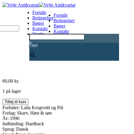
Forside
Forside
Betingelser
Betingelser
Bøger
Bøger
Kontakt
Kontakt
Hjælp
Hjælp
0
×
Titel
60,00
kr.
1 på lager
Kanoliv
Tilføj til kurv
&
Forfatter: Laila Krogvold og Pål
kanosejlads
Forlag: Skarv, Høst & søn
antal
År: 1996
Indbinding: Hardback
Sprog: Dansk