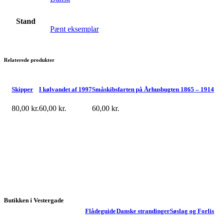
Stand
Pænt eksemplar
Relaterede produkter
Skipper
I kølvandet af 1997
Småskibsfarten på Århusbugten 1865 – 1914
80,00
kr.
60,00
kr.
60,00
kr.
Butikken i Vestergade
Flådeguide
Danske strandinger
Søslag og Forlis