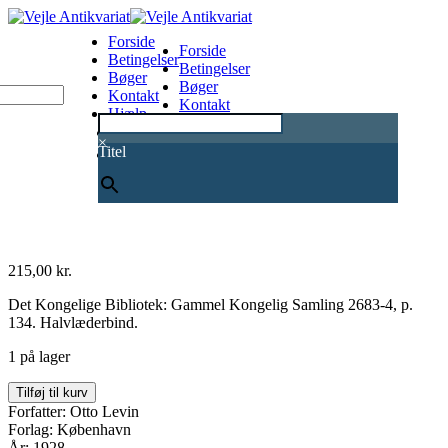
Forside
Forside
Betingelser
Betingelser
Bøger
Bøger
Kontakt
Kontakt
Hjælp
Hjælp
0
×
Titel
215,00
kr.
Det Kongelige Bibliotek: Gammel Kongelig Samling 2683-4, p.
134. Halvlæderbind.
1 på lager
Kjöbenhavns
Tilføj til kurv
Belejring.
Forfatter: Otto Levin
Forordninger
Forlag: København
og
År: 1928