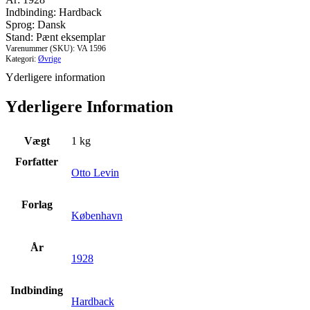
Placater
Indbinding: Hardback
1658-
Sprog: Dansk
1659
Stand: Pænt eksemplar
antal
Varenummer (SKU):
VA 1596
Kategori:
Øvrige
Yderligere information
Yderligere Information
Vægt
1 kg
Forfatter
Otto Levin
Forlag
København
År
1928
Indbinding
Hardback