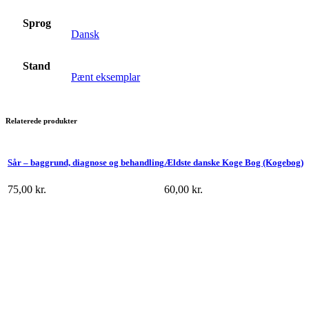
Sprog
Dansk
Stand
Pænt eksemplar
Relaterede produkter
Sår – baggrund, diagnose og behandling
Ældste danske Koge Bog (Kogebog)
75,00
kr.
60,00
kr.