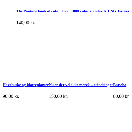
The Pantone book of color. Over 1000 color standards. ENG. Farver
140,00
kr.
Havebuske og klatreplanter
Nu er der vel ikke mere? – erindringer
Batseba
90,00
kr.
150,00
kr.
80,00
kr.