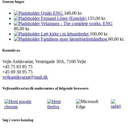
Seneste bøger
Quilts ENG
340,00
kr.
Fernand Léger (Engelsk)
155,00
kr.
Velazquez - The complete works. ENG
80,00
kr.
Løjt kirke i ni århundreder
100,00
kr.
Familiens store førstehjælpshåndbog
80,00
kr.
Kontakt os
Vejle Antikvariat, Vestergade 30A, 7100 Vejle
+45 75 83 85 75
+45 69 30 95 75
vejleantikvariat@mail.dk
Vejleantikvariat.dk understøttes af følgende browsere
Søg i vores katalog