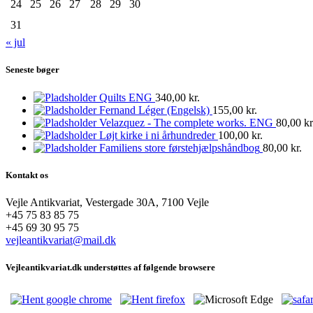
24
25
26
27
28
29
30
31
« jul
Seneste bøger
Quilts ENG
340,00
kr.
Fernand Léger (Engelsk)
155,00
kr.
Velazquez - The complete works. ENG
80,00
kr
Løjt kirke i ni århundreder
100,00
kr.
Familiens store førstehjælpshåndbog
80,00
kr.
Kontakt os
Vejle Antikvariat, Vestergade 30A, 7100 Vejle
+45 75 83 85 75
+45 69 30 95 75
vejleantikvariat@mail.dk
Vejleantikvariat.dk understøttes af følgende browsere