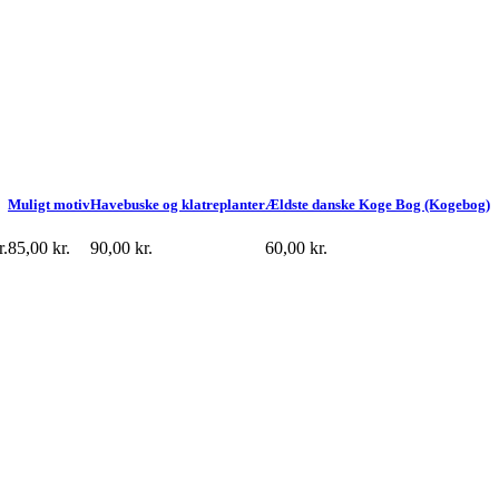
Muligt motiv
Havebuske og klatreplanter
Ældste danske Koge Bog (Kogebog)
r.
85,00
kr.
90,00
kr.
60,00
kr.