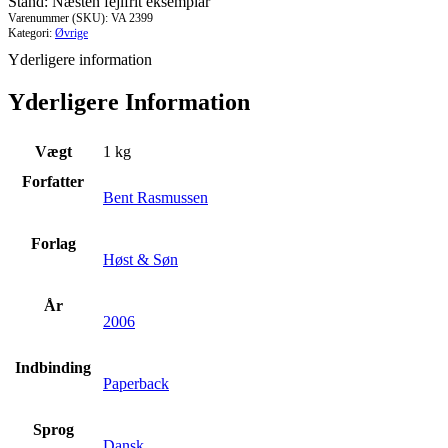
Stand: Næsten fejlfrit eksemplar
Varenummer (SKU):
VA 2399
Kategori:
Øvrige
Yderligere information
Yderligere Information
Vægt
1 kg
Forfatter
Bent Rasmussen
Forlag
Høst & Søn
År
2006
Indbinding
Paperback
Sprog
Dansk