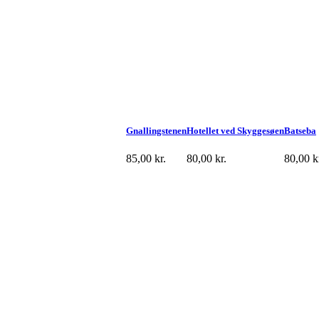
Gnallingstenen
Hotellet ved Skyggesøen
Batseba
85,00
kr.
80,00
kr.
80,00
k