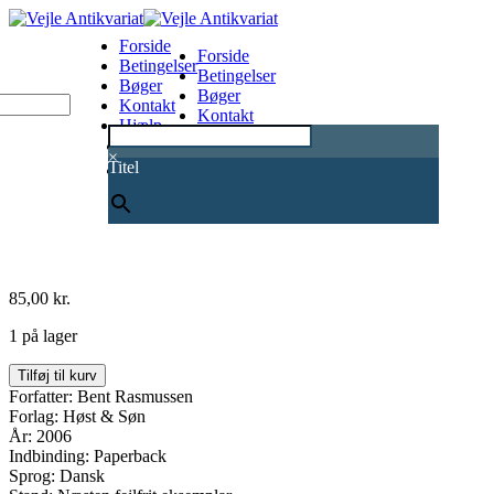
Forside
Forside
Betingelser
Betingelser
Bøger
Bøger
Kontakt
Kontakt
Hjælp
Hjælp
0
×
Titel
85,00
kr.
1 på lager
Klabauter
Tilføj til kurv
antal
Forfatter: Bent Rasmussen
Forlag: Høst & Søn
År: 2006
Indbinding: Paperback
Sprog: Dansk