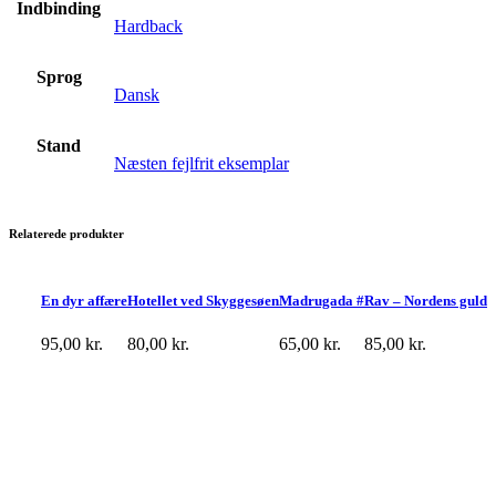
Indbinding
Hardback
Sprog
Dansk
Stand
Næsten fejlfrit eksemplar
Relaterede produkter
En dyr affære
Hotellet ved Skyggesøen
Madrugada #
Rav – Nordens guld
95,00
kr.
80,00
kr.
65,00
kr.
85,00
kr.