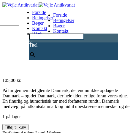
Forside
Forside
Betingelser
Betingelser
Bøger
Bøger
Kontakt
Kontakt
Hjælp
Hjælp
0
×
Titel
105,00
kr.
På tur gennem det glemte Danmark, det endnu ikke opdagede
Danmark – og det Danmark, der hele tiden er lige foran vores øjne.
En finurlig og humoristisk tur med forfatteren rundt i Danmark
medvægt på udkantsdanmark og hidtil ubeskrevne mennesker og de
1 på lager
Mælkebøtteruten
Tilføj til kurv
antal
Forfatter: Anders Lund Madsen