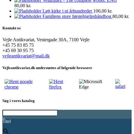
Velazquez - The complete works. ENG
80,00
kr.
Løjt kirke i ni århundreder
100,00
kr.
Familiens store førstehjælpshåndbog
80,00
kr.
Kontakt os
Vejle Antikvariat, Vestergade 30A, 7100 Vejle
+45 75 83 85 75
+45 69 30 95 75
vejleantikvariat@mail.dk
Vejleantikvariat.dk understøttes af følgende browsere
Søg i vores katalog
×
Titel