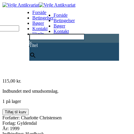
Forside
Forside
Betingelser
Betingelser
Bøger
Bøger
Kontakt
Kontakt
Hjælp
Hjælp
0
×
Titel
115,00
kr.
Indbundet med smudsomslag.
1 på lager
Maleren
Tilføj til kurv
Nicolai
Forfatter: Charlotte Christensen
Abildgaard
Forlag: Gyldendal
antal
År: 1999
Indbinding: Hardback