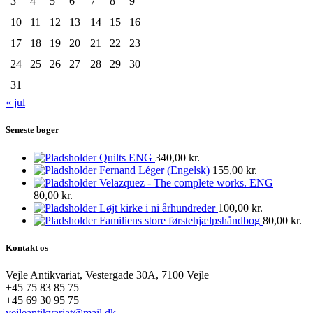
3
4
5
6
7
8
9
10
11
12
13
14
15
16
17
18
19
20
21
22
23
24
25
26
27
28
29
30
31
« jul
Seneste bøger
Quilts ENG
340,00
kr.
Fernand Léger (Engelsk)
155,00
kr.
Velazquez - The complete works. ENG
80,00
kr.
Løjt kirke i ni århundreder
100,00
kr.
Familiens store førstehjælpshåndbog
80,00
kr.
Kontakt os
Vejle Antikvariat, Vestergade 30A, 7100 Vejle
+45 75 83 85 75
+45 69 30 95 75
vejleantikvariat@mail.dk