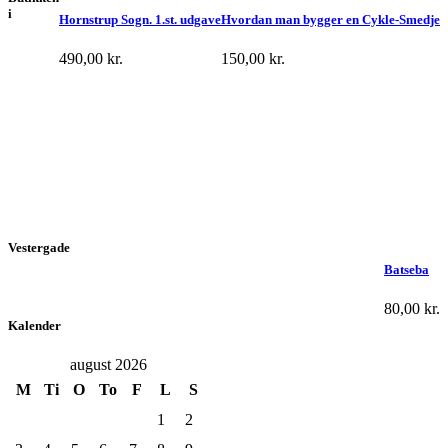
i
Hornstrup Sogn. 1.st. udgave
Hvordan man bygger en Cykle-Smedje
490,00
kr.
150,00
kr.
Vestergade
Batseba
80,00
kr.
Kalender
august 2026
M
Ti
O
To
F
L
S
1
2