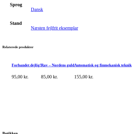
Sprog
Dansk
Stand
Næsten fejlfrit eksemplar
Relaterede produkter
Forbandet dejlig!
Rav – Nordens guld
Automatisk og finmekanisk teknik
95,00
kr.
85,00
kr.
155,00
kr.
Butikken