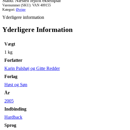
Stand: Næsten fejlfrit eksemplar
Varenummer (SKU):
VAN 409155
Kategori:
Øvrige
Yderligere information
Yderligere Information
Vægt
1 kg
Forfatter
Karin Palshøj og Gitte Redder
Forlag
Høst og Søn
År
2005
Indbinding
Hardback
Sprog