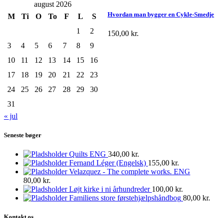
august 2026
Hvordan man bygger en Cykle-Smedje
M
Ti
O
To
F
L
S
1
2
150,00
kr.
3
4
5
6
7
8
9
10
11
12
13
14
15
16
17
18
19
20
21
22
23
24
25
26
27
28
29
30
31
« jul
Seneste bøger
Quilts ENG
340,00
kr.
Fernand Léger (Engelsk)
155,00
kr.
Velazquez - The complete works. ENG
80,00
kr.
Løjt kirke i ni århundreder
100,00
kr.
Familiens store førstehjælpshåndbog
80,00
kr.
Kontakt os