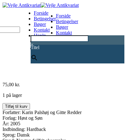
Forside
Forside
Betingelser
Betingelser
Bøger
Bøger
Kontakt
Kontakt
Hjælp
Hjælp
0
×
Titel
75,00
kr.
1 på lager
Mary.
Tilføj til kurv
Kronprinsesse
Forfatter: Karin Palshøj og Gitte Redder
af
Forlag: Høst og Søn
Danmark
År: 2005
antal
Indbinding: Hardback
Sprog: Dansk