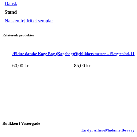
Dansk
Stand
Næsten fejlfrit eksemplar
Relaterede produkter
Ældste danske Koge Bog (Kogebog)
Øjeblikkets mester – Slægten bd. 11
60,00
kr.
85,00
kr.
Butikken i Vestergade
En dyr affære
Madame Bovary