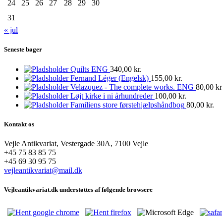
24
25
26
27
28
29
30
31
« jul
Seneste bøger
Quilts ENG
340,00
kr.
Fernand Léger (Engelsk)
155,00
kr.
Velazquez - The complete works. ENG
80,00
kr
Løjt kirke i ni århundreder
100,00
kr.
Familiens store førstehjælpshåndbog
80,00
kr.
Kontakt os
Vejle Antikvariat, Vestergade 30A, 7100 Vejle
+45 75 83 85 75
+45 69 30 95 75
vejleantikvariat@mail.dk
Vejleantikvariat.dk understøttes af følgende browsere