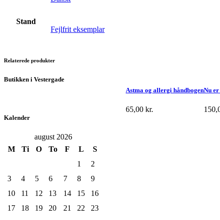
Stand
Fejlfrit eksemplar
Relaterede produkter
Butikken i Vestergade
Astma og allergi håndbogen
Nu er
65,00
kr.
150,
Kalender
august 2026
M
Ti
O
To
F
L
S
1
2
3
4
5
6
7
8
9
10
11
12
13
14
15
16
17
18
19
20
21
22
23