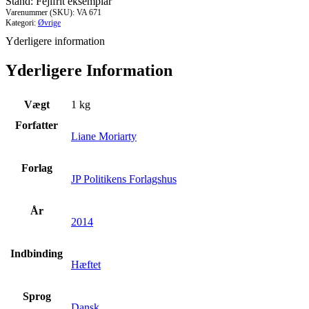
Stand: Fejlfrit eksemplar
Varenummer (SKU):
VA 671
Kategori:
Øvrige
Yderligere information
Yderligere Information
Vægt
1 kg
Forfatter
Liane Moriarty
Forlag
JP Politikens Forlagshus
År
2014
Indbinding
Hæftet
Sprog
Dansk