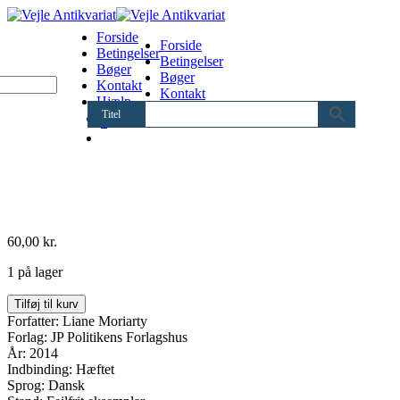
Forside
Forside
Betingelser
Betingelser
Bøger
Bøger
Kontakt
Kontakt
Hjælp
Hjælp
Titel
0
60,00
kr.
1 på lager
Min
Tilføj til kurv
mands
Forfatter: Liane Moriarty
hemmelighed
Forlag: JP Politikens Forlagshus
antal
År: 2014
Indbinding: Hæftet
Sprog: Dansk