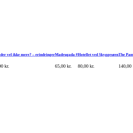
 der vel ikke mere? – erindringer
Madrugada #
Hotellet ved Skyggesøen
The Pant
00
kr.
65,00
kr.
80,00
kr.
140,00