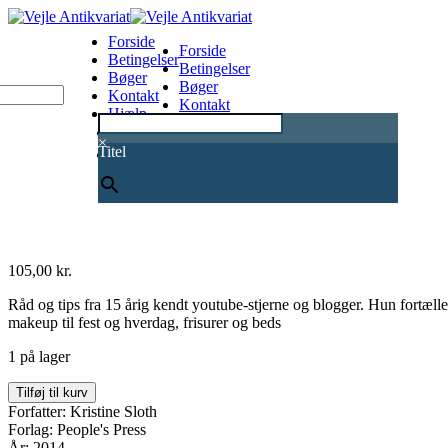
Forside
Forside
Betingelser
Betingelser
Bøger
Bøger
Kontakt
Kontakt
Hjælp
Hjælp
0
×
Titel
105,00
kr.
Råd og tips fra 15 årig kendt youtube-stjerne og blogger. Hun fortælle
makeup til fest og hverdag, frisurer og beds
1 på lager
Min
Tilføj til kurv
verden
Forfatter: Kristine Sloth
antal
Forlag: People's Press
År: 2014