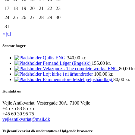
17
18
19
20
21
22
23
24
25
26
27
28
29
30
31
« jul
Seneste bøger
Quilts ENG
340,00
kr.
Fernand Léger (Engelsk)
155,00
kr.
Velazquez - The complete works. ENG
80,00
kr
Løjt kirke i ni århundreder
100,00
kr.
Familiens store førstehjælpshåndbog
80,00
kr.
Kontakt os
Vejle Antikvariat, Vestergade 30A, 7100 Vejle
+45 75 83 85 75
+45 69 30 95 75
vejleantikvariat@mail.dk
Vejleantikvariat.dk understøttes af følgende browsere