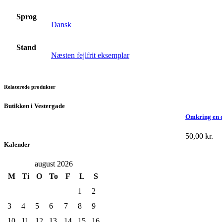
Sprog
Dansk
Stand
Næsten fejlfrit eksemplar
Relaterede produkter
Butikken i Vestergade
Omkring en 
50,00
kr.
Kalender
august 2026
M
Ti
O
To
F
L
S
1
2
3
4
5
6
7
8
9
10
11
12
13
14
15
16