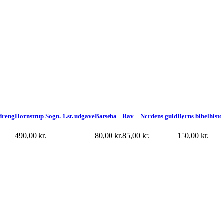
dreng
Hornstrup Sogn. 1.st. udgave
Batseba
Rav – Nordens guld
Børns bibelhist
490,00
kr.
80,00
kr.
85,00
kr.
150,00
kr.