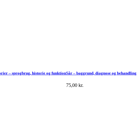
orier – sprogbrug, historie og funktion
Sår – baggrund, diagnose og behandling
75,00
kr.