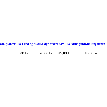
atreplanter
Ikke i kød og blod
En dyr affære
Rav – Nordens guld
Gnallingstenen
65,00
kr.
95,00
kr.
85,00
kr.
85,00
kr.