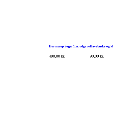
Hornstrup Sogn. 1.st. udgave
Havebuske og kl
490,00
kr.
90,00
kr.