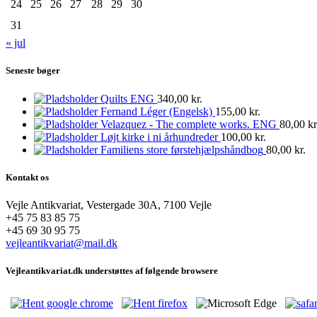
24
25
26
27
28
29
30
31
« jul
Seneste bøger
Quilts ENG
340,00
kr.
Fernand Léger (Engelsk)
155,00
kr.
Velazquez - The complete works. ENG
80,00
kr
Løjt kirke i ni århundreder
100,00
kr.
Familiens store førstehjælpshåndbog
80,00
kr.
Kontakt os
Vejle Antikvariat, Vestergade 30A, 7100 Vejle
+45 75 83 85 75
+45 69 30 95 75
vejleantikvariat@mail.dk
Vejleantikvariat.dk understøttes af følgende browsere