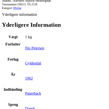
Stand: Næsten fejlfrit eksemplar
Varenummer (SKU):
VA 2118
Kategori:
Øvrige
Yderligere information
Yderligere Information
Vægt
1 kg
Forfatter
Nis Petersen
Forlag
Gyldendal
År
1962
Indbinding
Paperback
Sprog
Dansk