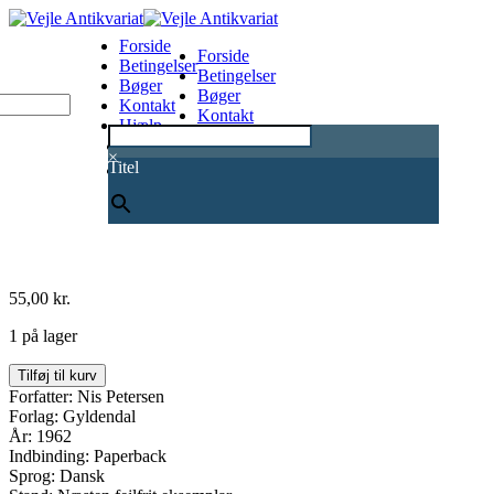
Forside
Forside
Betingelser
Betingelser
Bøger
Bøger
Kontakt
Kontakt
Hjælp
Hjælp
0
×
Titel
55,00
kr.
1 på lager
Muleposen
Tilføj til kurv
antal
Forfatter: Nis Petersen
Forlag: Gyldendal
År: 1962
Indbinding: Paperback
Sprog: Dansk