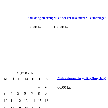
Omkring en dreng
Nu er der vel ikke mere? – erindringer
50,00
kr.
150,00
kr.
august 2026
Ældste danske Koge Bog (Kogebog)
M
Ti
O
To
F
L
S
1
2
60,00
kr.
3
4
5
6
7
8
9
10
11
12
13
14
15
16
17
18
19
20
21
22
23