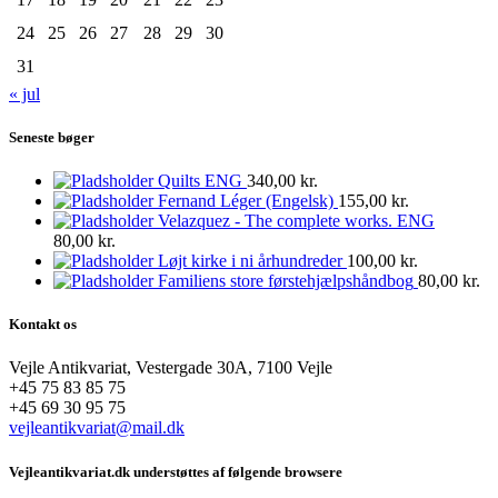
24
25
26
27
28
29
30
31
« jul
Seneste bøger
Quilts ENG
340,00
kr.
Fernand Léger (Engelsk)
155,00
kr.
Velazquez - The complete works. ENG
80,00
kr.
Løjt kirke i ni århundreder
100,00
kr.
Familiens store førstehjælpshåndbog
80,00
kr.
Kontakt os
Vejle Antikvariat, Vestergade 30A, 7100 Vejle
+45 75 83 85 75
+45 69 30 95 75
vejleantikvariat@mail.dk
Vejleantikvariat.dk understøttes af følgende browsere