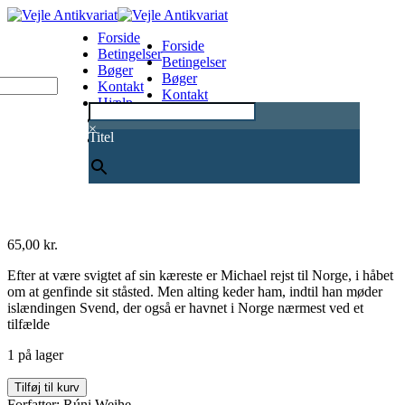
Forside
Forside
Betingelser
Betingelser
Bøger
Bøger
Kontakt
Kontakt
Hjælp
Hjælp
0
×
Titel
65,00
kr.
Efter at være svigtet af sin kæreste er Michael rejst til Norge, i håbet
om at genfinde sit ståsted. Men alting keder ham, indtil han møder
islændingen Svend, der også er havnet i Norge nærmest ved et
tilfælde
1 på lager
Mursejler
Tilføj til kurv
antal
Forfatter: Rúni Weihe