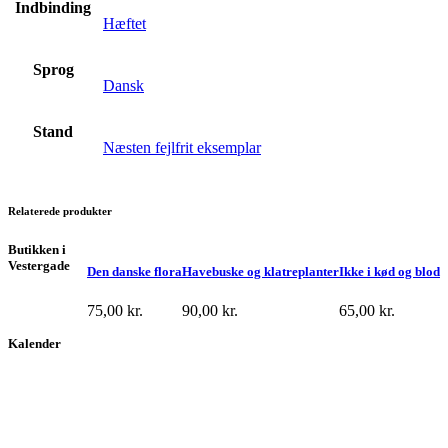
Indbinding
Hæftet
Sprog
Dansk
Stand
Næsten fejlfrit eksemplar
Relaterede produkter
Butikken i
Vestergade
Den danske flora
Havebuske og klatreplanter
Ikke i kød og blod
75,00
kr.
90,00
kr.
65,00
kr.
Kalender