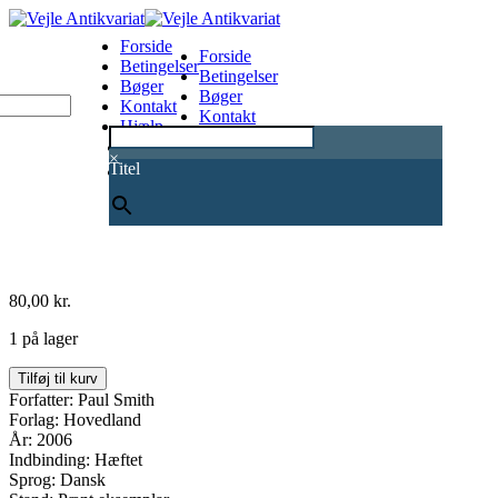
Forside
Forside
Betingelser
Betingelser
Bøger
Bøger
Kontakt
Kontakt
Hjælp
Hjælp
0
×
Titel
80,00
kr.
1 på lager
Opklaringen
Tilføj til kurv
af
Forfatter: Paul Smith
et
Forlag: Hovedland
meget
År: 2006
omtalt
Indbinding: Hæftet
mord
Sprog: Dansk
antal