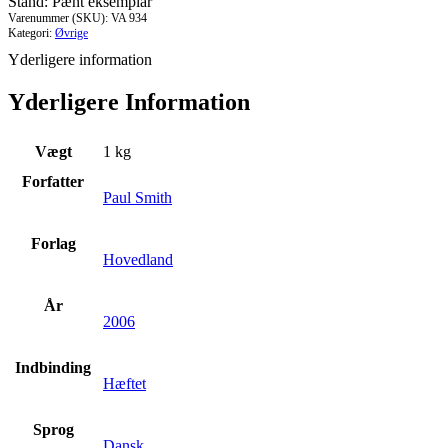
Stand: Pænt eksemplar
Varenummer (SKU):
VA 934
Kategori:
Øvrige
Yderligere information
Yderligere Information
Vægt
1 kg
Forfatter
Paul Smith
Forlag
Hovedland
År
2006
Indbinding
Hæftet
Sprog
Dansk