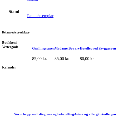
Stand
Pænt eksemplar
Relaterede produkter
Butikken i
Vestergade
Gnallingstenen
Madame Bovary
Hotellet ved Skyggesøen
85,00
kr.
85,00
kr.
80,00
kr.
Kalender
Sår – baggrund, diagnose og behandling
Astma og allergi håndbogen