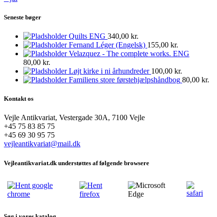
Seneste bøger
Quilts ENG
340,00
kr.
Fernand Léger (Engelsk)
155,00
kr.
Velazquez - The complete works. ENG
80,00
kr.
Løjt kirke i ni århundreder
100,00
kr.
Familiens store førstehjælpshåndbog
80,00
kr.
Kontakt os
Vejle Antikvariat, Vestergade 30A, 7100 Vejle
+45 75 83 85 75
+45 69 30 95 75
vejleantikvariat@mail.dk
Vejleantikvariat.dk understøttes af følgende browsere
Søg i vores katalog