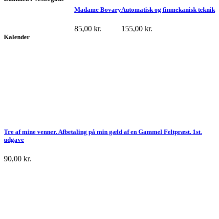
Madame Bovary
Automatisk og finmekanisk teknik
85,00
kr.
155,00
kr.
Kalender
Tre af mine venner. Afbetaling på min gæld af en Gammel Feltpræst. 1st.
udgave
90,00
kr.