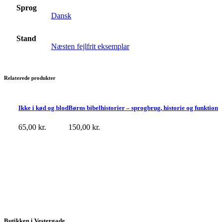
Sprog
Dansk
Stand
Næsten fejlfrit eksemplar
Relaterede produkter
Ikke i kød og blod
Børns bibelhistorier – sprogbrug, historie og funktion
65,00
kr.
150,00
kr.
Butikken i Vestergade