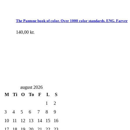
The Pantone book of color. Over 1000 color standards. ENG. Farver
140,00
kr.
august 2026
M
Ti
O
To
F
L
S
1
2
3
4
5
6
7
8
9
10
11
12
13
14
15
16
17
18
19
20
21
22
23