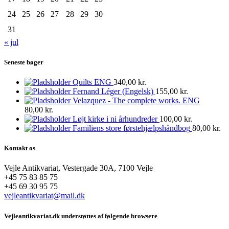
24
25
26
27
28
29
30
31
« jul
Seneste bøger
Quilts ENG
340,00
kr.
Fernand Léger (Engelsk)
155,00
kr.
Velazquez - The complete works. ENG
80,00
kr.
Løjt kirke i ni århundreder
100,00
kr.
Familiens store førstehjælpshåndbog
80,00
kr.
Kontakt os
Vejle Antikvariat, Vestergade 30A, 7100 Vejle
+45 75 83 85 75
+45 69 30 95 75
vejleantikvariat@mail.dk
Vejleantikvariat.dk understøttes af følgende browsere