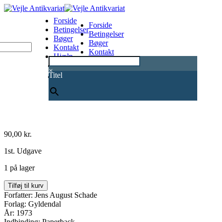
Forside
Forside
Betingelser
Betingelser
Bøger
Bøger
Kontakt
Kontakt
Hjælp
Hjælp
0
×
Titel
90,00
kr.
1st. Udgave
1 på lager
Overjordisk
Tilføj til kurv
antal
Forfatter: Jens August Schade
Forlag: Gyldendal
År: 1973
Indbinding: Paperback