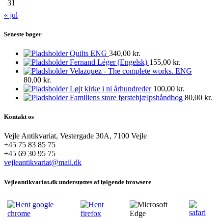
31
« jul
Seneste bøger
Quilts ENG
340,00
kr.
Fernand Léger (Engelsk)
155,00
kr.
Velazquez - The complete works. ENG
80,00
kr.
Løjt kirke i ni århundreder
100,00
kr.
Familiens store førstehjælpshåndbog
80,00
kr.
Kontakt os
Vejle Antikvariat, Vestergade 30A, 7100 Vejle
+45 75 83 85 75
+45 69 30 95 75
vejleantikvariat@mail.dk
Vejleantikvariat.dk understøttes af følgende browsere