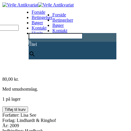
Forside
Forside
Betingelser
Betingelser
Bøger
Bøger
Kontakt
Kontakt
Hjælp
Hjælp
0
×
Titel
80,00
kr.
Med smudsomslag.
1 på lager
Pæon
Tilføj til kurv
Pavillonen
Forfatter: Lisa See
antal
Forlag: Lindhardt & Ringhof
År: 2009
Indbinding: Hardback