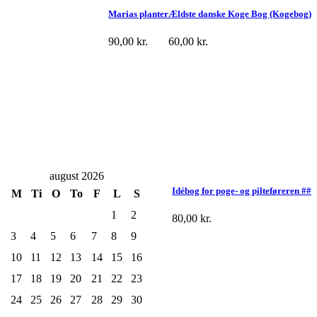
Marias planter
Ældste danske Koge Bog (Kogebog)
90,00
kr.
60,00
kr.
august 2026
Idébog for poge- og pilteføreren ##
M
Ti
O
To
F
L
S
1
2
80,00
kr.
3
4
5
6
7
8
9
10
11
12
13
14
15
16
17
18
19
20
21
22
23
24
25
26
27
28
29
30