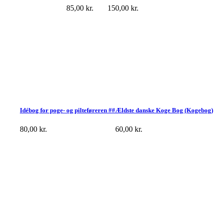
85,00
kr.
150,00
kr.
Idébog for poge- og pilteføreren ##
Ældste danske Koge Bog (Kogebog)
80,00
kr.
60,00
kr.