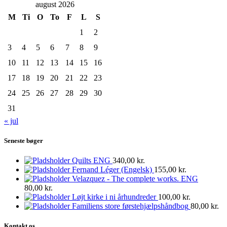
august 2026
M
Ti
O
To
F
L
S
1
2
3
4
5
6
7
8
9
10
11
12
13
14
15
16
17
18
19
20
21
22
23
24
25
26
27
28
29
30
31
« jul
Seneste bøger
Quilts ENG
340,00
kr.
Fernand Léger (Engelsk)
155,00
kr.
Velazquez - The complete works. ENG
80,00
kr.
Løjt kirke i ni århundreder
100,00
kr.
Familiens store førstehjælpshåndbog
80,00
kr.
Kontakt os