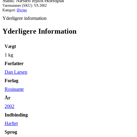
Stand: Næsten fejlfrit eksemplar
antal
Varenummer (SKU):
VA 2062
Kategori:
Øvrige
Yderligere information
Yderligere Information
Vægt
1 kg
Forfatter
Dan Larsen
Forlag
Rosinante
År
2002
Indbinding
Hæftet
Sprog