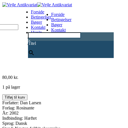
Forside
Forside
Betingelser
Betingelser
Bøger
Bøger
Kontakt
Kontakt
Hjælp
Hjælp
0
×
Titel
80,00
kr.
1 på lager
PET.
Tilføj til kurv
På
Forfatter: Dan Larsen
sporet
Forlag: Rosinante
af
År: 2002
folkestyrets
Indbinding: Hæftet
politiske
Sprog: Dansk
politi