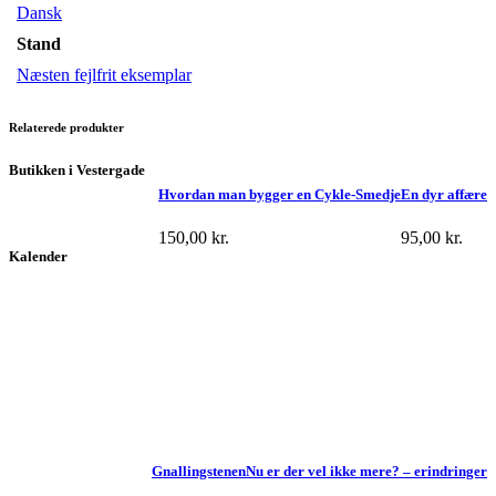
Dansk
Stand
Næsten fejlfrit eksemplar
Relaterede produkter
Butikken i Vestergade
Hvordan man bygger en Cykle-Smedje
En dyr affære
150,00
kr.
95,00
kr.
Kalender
Gnallingstenen
Nu er der vel ikke mere? – erindringer