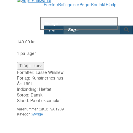
Forside
Betingelser
Bøger
Kontakt
Hjælp
Titel
140,00
kr.
1 på lager
Pigemodeller antal
Tilføj til kurv
Forfatter: Lasse Winsløw
Forlag: Kunstnernes hus
År: 1991
Indbinding: Hæftet
Sprog: Dansk
Stand: Pænt eksemplar
Varenummer (SKU):
VA 1909
Kategori:
Øvrige