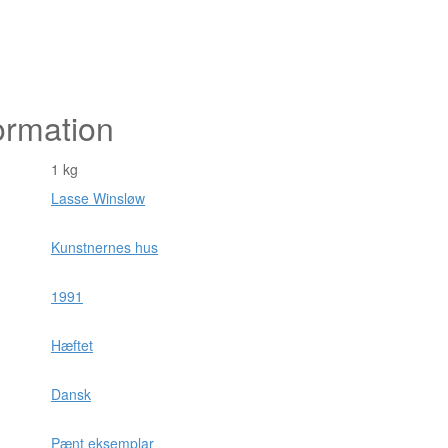
ormation
1 kg
Lasse Winsløw
Kunstnernes hus
1991
Hæftet
Dansk
Pænt eksemplar