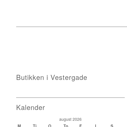
Butikken i Vestergade
Kalender
august 2026
M
Ti
O
To
F
L
S