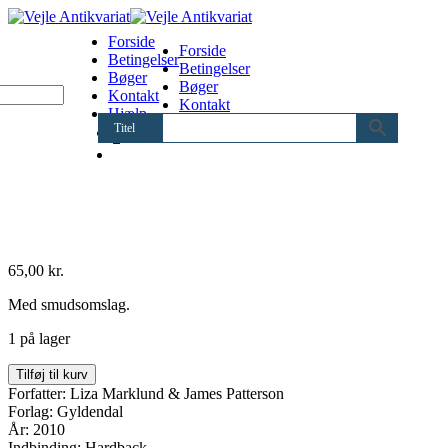
Forside
Forside
Betingelser
Betingelser
Bøger
Bøger
Kontakt
Kontakt
Hjælp
Hjælp
Titel
0
65,00
kr.
Med smudsomslag.
1 på lager
Postkortmorderne
Tilføj til kurv
#
Forfatter: Liza Marklund & James Patterson
antal
Forlag: Gyldendal
År: 2010
Indbinding: Hardback