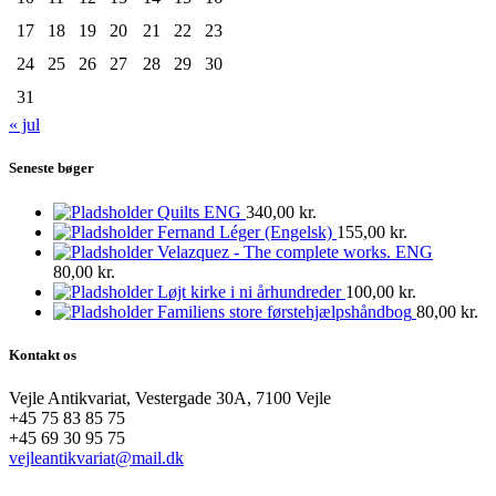
17
18
19
20
21
22
23
24
25
26
27
28
29
30
31
« jul
Seneste bøger
Quilts ENG
340,00
kr.
Fernand Léger (Engelsk)
155,00
kr.
Velazquez - The complete works. ENG
80,00
kr.
Løjt kirke i ni århundreder
100,00
kr.
Familiens store førstehjælpshåndbog
80,00
kr.
Kontakt os
Vejle Antikvariat, Vestergade 30A, 7100 Vejle
+45 75 83 85 75
+45 69 30 95 75
vejleantikvariat@mail.dk