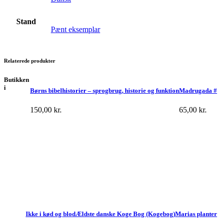
Stand
Pænt eksemplar
Relaterede produkter
Butikken
i
Børns bibelhistorier – sprogbrug, historie og funktion
Madrugada #
150,00
kr.
65,00
kr.
Ikke i kød og blod
Ældste danske Koge Bog (Kogebog)
Marias planter