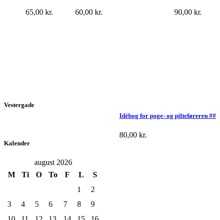
65,00
kr.
60,00
kr.
90,00
kr.
Vestergade
Idébog for poge- og pilteføreren ##
80,00
kr.
Kalender
august 2026
M
Ti
O
To
F
L
S
1
2
3
4
5
6
7
8
9
10
11
12
13
14
15
16