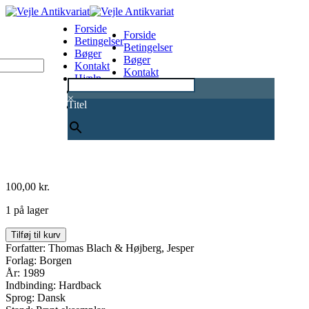
Forside
Forside
Betingelser
Betingelser
Bøger
Bøger
Kontakt
Kontakt
Hjælp
Hjælp
0
×
Titel
100,00
kr.
1 på lager
PR
Tilføj til kurv
håndbog
Forfatter: Thomas Blach & Højberg, Jesper
i
Forlag: Borgen
information
År: 1989
og
Indbinding: Hardback
public
Sprog: Dansk
relations