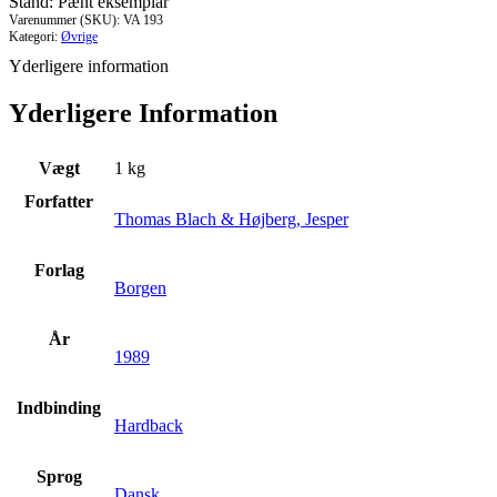
Stand: Pænt eksemplar
antal
Varenummer (SKU):
VA 193
Kategori:
Øvrige
Yderligere information
Yderligere Information
Vægt
1 kg
Forfatter
Thomas Blach & Højberg, Jesper
Forlag
Borgen
År
1989
Indbinding
Hardback
Sprog
Dansk