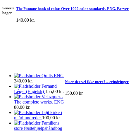
Seneste
The Pantone book of color. Over 1000 color standards. ENG. Farver
bøger
140,00
kr.
Quilts ENG
340,00
kr.
Nu er der vel ikke mere? – erindringer
Fernand
Léger (Engelsk)
155,00
kr.
150,00
kr.
Velazquez -
The complete works. ENG
80,00
kr.
Løjt kirke i
ni århundreder
100,00
kr.
Familiens
store førstehjælpshåndbog