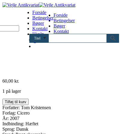
Forside
Forside
Betingelser
Betingelser
Bøger
Bøger
Kontakt
Kontakt
Hjælp
Hjælp
Titel
0
60,00
kr.
1 på lager
Profitøren
Tilføj til kurv
antal
Forfatter: Tom Kristensen
Forlag: Cicero
År: 2007
Indbinding: Hæftet
Sprog: Dansk