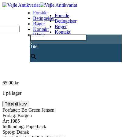
Forside
Forside
Betingelser
Betingelser
Bøger
Bøger
Kontakt
Kontakt
Hjælp
Hjælp
0
×
Titel
65,00
kr.
1 på lager
Så
Tilføj til kurv
vidt
Forfatter: Bo Green Jensen
vi
Forlag: Borgen
ved
År: 1985
er
Indbinding: Paperback
himlen
Sprog: Dansk
blå