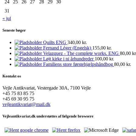
24
25
26
27
28
29
30
31
« jul
Seneste bøger
Quilts ENG
340,00
kr.
Fernand Léger (Engelsk)
155,00
kr.
Velazquez - The complete works. ENG
80,00
kr
Løjt kirke i ni århundreder
100,00
kr.
Familiens store førstehjælpshåndbog
80,00
kr.
Kontakt os
Vejle Antikvariat, Vestergade 30A, 7100 Vejle
+45 75 83 85 75
+45 69 30 95 75
vejleantikvariat@mail.dk
Vejleantikvariat.dk understøttes af følgende browsere