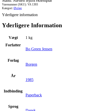
Stand: Næsten fejlfrit eksemplar
antal
Varenummer (SKU):
VA 1393
Kategori:
Øvrige
Yderligere information
Yderligere Information
Vægt
1 kg
Forfatter
Bo Green Jensen
Forlag
Borgen
År
1985
Indbinding
Paperback
Sprog
Dansk