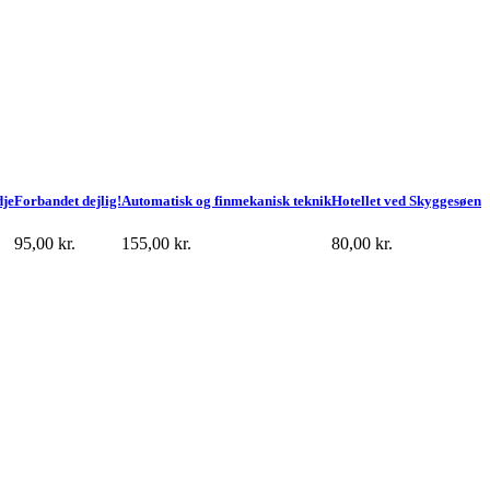
dje
Forbandet dejlig!
Automatisk og finmekanisk teknik
Hotellet ved Skyggesøen
95,00
kr.
155,00
kr.
80,00
kr.