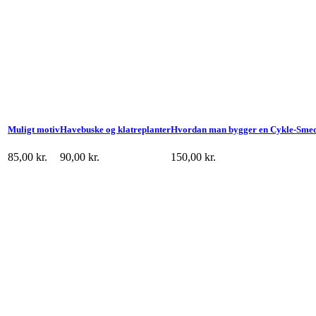
Muligt motiv
Havebuske og klatreplanter
Hvordan man bygger en Cykle-Sme
85,00
kr.
90,00
kr.
150,00
kr.