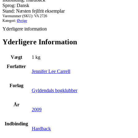
Sprog: Dansk
Stand: Næsten fejlfrit eksemplar
Varenummer (SKU):
VA 2726
Kategori:
Øvrige
Yderligere information
Yderligere Information
Vægt
1 kg
Forfatter
Jennifer Lee Carrell
Forlag
Gyldendals bogklubber
År
2009
Indbinding
Hardback