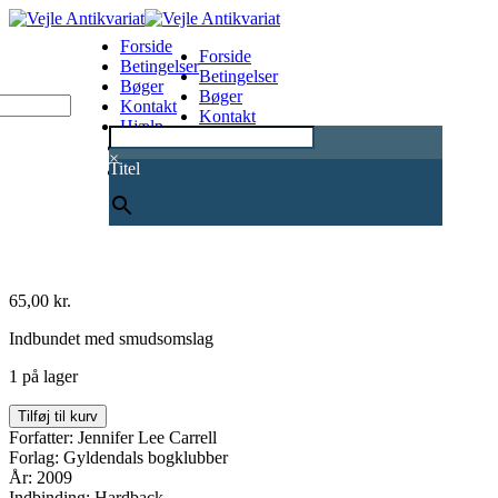
Forside
Forside
Betingelser
Betingelser
Bøger
Bøger
Kontakt
Kontakt
Hjælp
Hjælp
0
×
Titel
65,00
kr.
Indbundet med smudsomslag
1 på lager
Shakespeare
Tilføj til kurv
hemmelighed
Forfatter: Jennifer Lee Carrell
antal
Forlag: Gyldendals bogklubber
År: 2009
Indbinding: Hardback