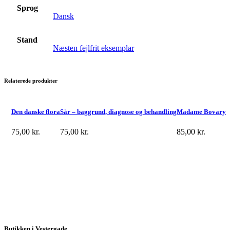
Sprog
Dansk
Stand
Næsten fejlfrit eksemplar
Relaterede produkter
Den danske flora
Sår – baggrund, diagnose og behandling
Madame Bovary
75,00
kr.
75,00
kr.
85,00
kr.
Butikken i Vestergade