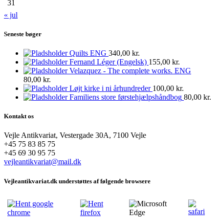
31
« jul
Seneste bøger
Quilts ENG
340,00
kr.
Fernand Léger (Engelsk)
155,00
kr.
Velazquez - The complete works. ENG
80,00
kr.
Løjt kirke i ni århundreder
100,00
kr.
Familiens store førstehjælpshåndbog
80,00
kr.
Kontakt os
Vejle Antikvariat, Vestergade 30A, 7100 Vejle
+45 75 83 85 75
+45 69 30 95 75
vejleantikvariat@mail.dk
Vejleantikvariat.dk understøttes af følgende browsere