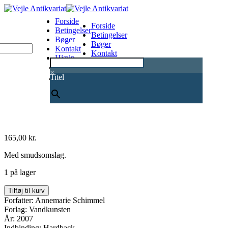
Forside
Forside
Betingelser
Betingelser
Bøger
Bøger
Kontakt
Kontakt
Hjælp
Hjælp
0
×
Titel
165,00
kr.
Med smudsomslag.
1 på lager
Små
Tilføj til kurv
paradiser
Forfatter: Annemarie Schimmel
-
Forlag: Vandkunsten
blomster
År: 2007
og
Indbinding: Hardback