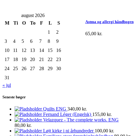
august 2026
Astma og allergi håndbogen
M
Ti
O
To
F
L
S
1
2
65,00
kr.
3
4
5
6
7
8
9
10
11
12
13
14
15
16
17
18
19
20
21
22
23
24
25
26
27
28
29
30
31
« jul
Seneste bøger
Quilts ENG
340,00
kr.
Fernand Léger (Engelsk)
155,00
kr.
Velazquez - The complete works. ENG
80,00
kr.
Løjt kirke i ni århundreder
100,00
kr.