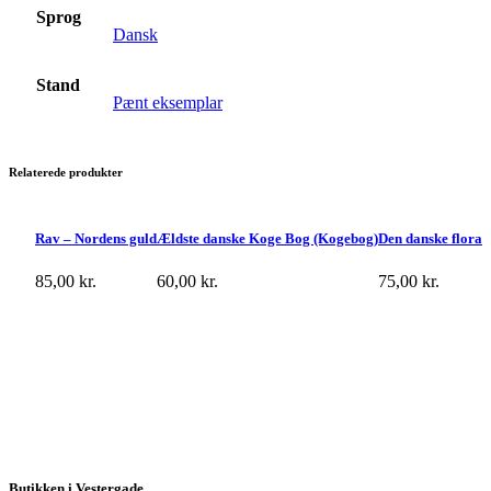
Sprog
Dansk
Stand
Pænt eksemplar
Relaterede produkter
Rav – Nordens guld
Ældste danske Koge Bog (Kogebog)
Den danske flora
85,00
kr.
60,00
kr.
75,00
kr.
Butikken i Vestergade