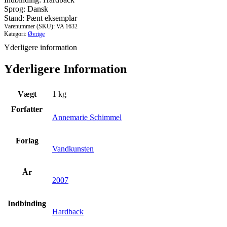
haver
Sprog: Dansk
i
Stand: Pænt eksemplar
islam
Varenummer (SKU):
VA 1632
antal
Kategori:
Øvrige
Yderligere information
Yderligere Information
Vægt
1 kg
Forfatter
Annemarie Schimmel
Forlag
Vandkunsten
År
2007
Indbinding
Hardback