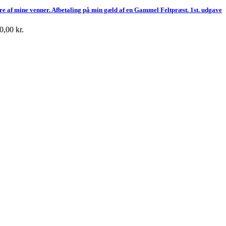
re af mine venner. Afbetaling på min gæld af en Gammel Feltpræst. 1st. udgave
0,00
kr.