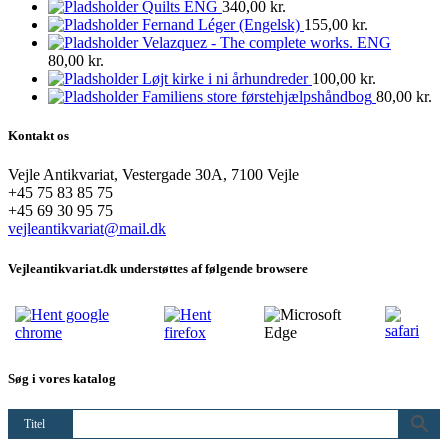
Quilts ENG
340,00
kr.
Fernand Léger (Engelsk)
155,00
kr.
Velazquez - The complete works. ENG
80,00
kr.
Løjt kirke i ni århundreder
100,00
kr.
Familiens store førstehjælpshåndbog
80,00
kr.
Kontakt os
Vejle Antikvariat, Vestergade 30A, 7100 Vejle
+45 75 83 85 75
+45 69 30 95 75
vejleantikvariat@mail.dk
Vejleantikvariat.dk understøttes af følgende browsere
Søg i vores katalog
Titel