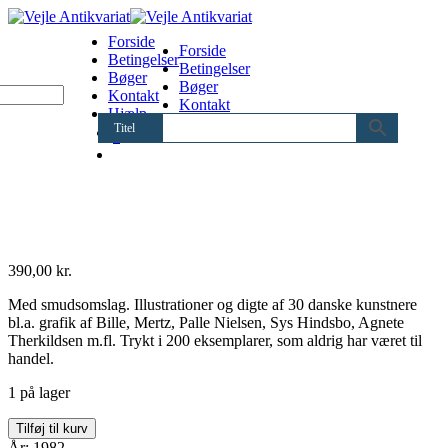
Forside
Forside
Betingelser
Betingelser
Bøger
Bøger
Kontakt
Kontakt
Hjælp
Hjælp
Titel
0
390,00
kr.
Med smudsomslag. Illustrationer og digte af 30 danske kunstnere
bl.a. grafik af Bille, Mertz, Palle Nielsen, Sys Hindsbo, Agnete
Therkildsen m.fl. Trykt i 200 eksemplarer, som aldrig har været til
handel.
1 på lager
Svend
Tilføj til kurv
Wiig
År: 1982