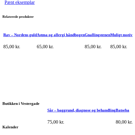
Pænt eksemplar
Relaterede produkter
Rav – Nordens guld
Astma og allergi håndbogen
Gnallingstenen
Muligt motiv
85,00
kr.
65,00
kr.
85,00
kr.
85,00
kr.
Butikken i Vestergade
Sår – baggrund, diagnose og behandling
Batseba
75,00
kr.
80,00
kr.
Kalender