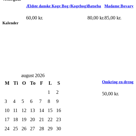
Ældste danske Koge Bog (Kogebog)
Batseba
Madame Bovary
60,00
kr.
80,00
kr.
85,00
kr.
Kalender
august 2026
Omkring en dreng
M
Ti
O
To
F
L
S
1
2
50,00
kr.
3
4
5
6
7
8
9
10
11
12
13
14
15
16
17
18
19
20
21
22
23
24
25
26
27
28
29
30