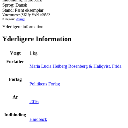
den
Sprog: Dansk
krop
Stand: Pænt eksemplar
du
Varenummer (SKU):
VAN 409582
drømmer
Kategori:
Øvrige
om
Yderligere information
antal
Yderligere Information
Vægt
1 kg
Forfatter
Maria Lucia Heiberg Rosenberg & Hallqvist, Frida
Forlag
Politikens Forlag
År
2016
Indbinding
Hardback