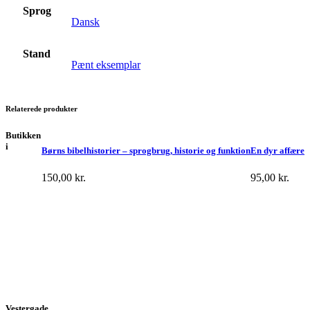
Sprog
Dansk
Stand
Pænt eksemplar
Relaterede produkter
Butikken
i
Børns bibelhistorier – sprogbrug, historie og funktion
En dyr affære
150,00
kr.
95,00
kr.
Vestergade