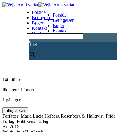
Forside
Forside
Betingelser
Betingelser
Bøger
Bøger
Kontakt
Kontakt
Hjælp
Hjælp
0
×
Titel
140,00
kr.
Illustreret i farver.
1 på lager
Træn
Tilføj til kurv
spis
Forfatter: Maria Lucia Heiberg Rosenberg & Hallqvist, Frida
lev
Forlag: Politikens Forlag
-
År: 2016
Få
Indbinding: Hardback