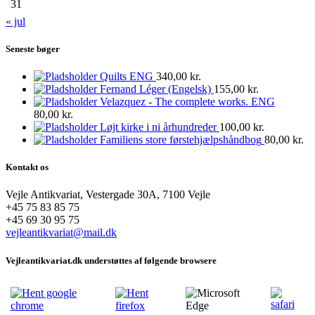
31
« jul
Seneste bøger
Quilts ENG
340,00
kr.
Fernand Léger (Engelsk)
155,00
kr.
Velazquez - The complete works. ENG
80,00
kr.
Løjt kirke i ni århundreder
100,00
kr.
Familiens store førstehjælpshåndbog
80,00
kr.
Kontakt os
Vejle Antikvariat, Vestergade 30A, 7100 Vejle
+45 75 83 85 75
+45 69 30 95 75
vejleantikvariat@mail.dk
Vejleantikvariat.dk understøttes af følgende browsere