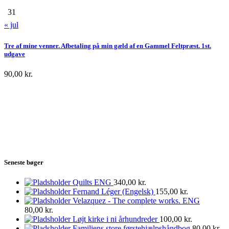
31
« jul
Tre af mine venner. Afbetaling på min gæld af en Gammel Feltpræst. 1st.
udgave
90,00
kr.
Seneste bøger
Quilts ENG
340,00
kr.
Fernand Léger (Engelsk)
155,00
kr.
Velazquez - The complete works. ENG
80,00
kr.
Løjt kirke i ni århundreder
100,00
kr.
Familiens store førstehjælpshåndbog
80,00
kr.