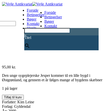
Forside
Forside
Betingelser
Betingelser
Bøger
Bøger
Kontakt
Kontakt
Hjælp
Hjælp
0
×
Titel
95,00
kr.
Den unge sygeplejerske Jesper kommer til en lille bygd i
Østgrønland, og gennem et år følges mange af bygdens skæbner
1 på lager
Tunu
Tilføj til kurv
antal
Forfatter: Kim Leine
Forlag: Gyldendal
År: 2009