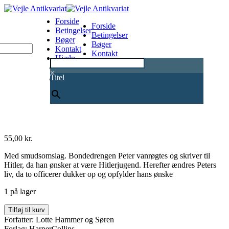
Forside
Forside
Betingelser
Betingelser
Bøger
Bøger
Kontakt
Kontakt
Hjælp
Hjælp
0
×
Titel
55,00
kr.
Med smudsomslag. Bondedrengen Peter vanrøgtes og skriver til
Hitler, da han ønsker at være Hitlerjugend. Herefter ændres Peters
liv, da to officerer dukker op og opfylder hans ønske
1 på lager
Vejen
Tilføj til kurv
til
Forfatter: Lotte Hammer og Søren
Warszawa
Forlag: HarperCollins