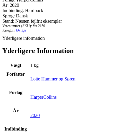
antal
År: 2020
Indbinding: Hardback
Sprog: Dansk
Stand: Næsten fejlfrit eksemplar
Varenummer (SKU):
VA 2150
Kategori:
Øvrige
Yderligere information
Yderligere Information
Vægt
1 kg
Forfatter
Lotte Hammer og Søren
Forlag
HarperCollins
År
2020
Indbinding