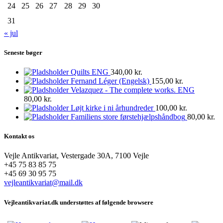
24
25
26
27
28
29
30
31
« jul
Seneste bøger
Quilts ENG
340,00
kr.
Fernand Léger (Engelsk)
155,00
kr.
Velazquez - The complete works. ENG
80,00
kr.
Løjt kirke i ni århundreder
100,00
kr.
Familiens store førstehjælpshåndbog
80,00
kr.
Kontakt os
Vejle Antikvariat, Vestergade 30A, 7100 Vejle
+45 75 83 85 75
+45 69 30 95 75
vejleantikvariat@mail.dk
Vejleantikvariat.dk understøttes af følgende browsere