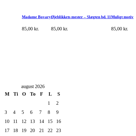
Madame Bovary
Øjeblikkets mester – Slægten bd. 11
Muligt motiv
85,00
kr.
85,00
kr.
85,00
kr.
august 2026
M
Ti
O
To
F
L
S
1
2
3
4
5
6
7
8
9
10
11
12
13
14
15
16
17
18
19
20
21
22
23