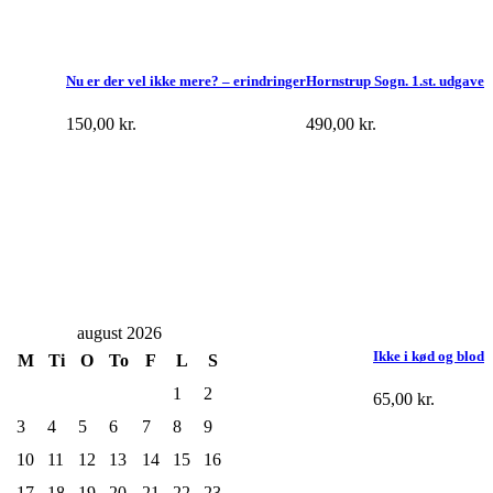
Nu er der vel ikke mere? – erindringer
Hornstrup Sogn. 1.st. udgave
150,00
kr.
490,00
kr.
august 2026
Ikke i kød og blod
M
Ti
O
To
F
L
S
1
2
65,00
kr.
3
4
5
6
7
8
9
10
11
12
13
14
15
16
17
18
19
20
21
22
23