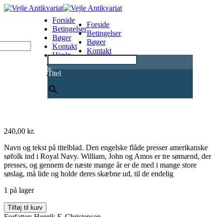
Forside
Forside
Betingelser
Betingelser
Bøger
Bøger
Kontakt
Kontakt
Hjælp
Hjælp
0
×
Titel
240,00
kr.
Navn og tekst på titelblad. Den engelske flåde presser amerikanske
søfolk ind i Royal Navy. William, John og Amos er tre sømænd, der
presses, og gennem de næste mange år er de med i mange store
søslag, må lide og holde deres skæbne ud, til de endelig
1 på lager
William
Tilføj til kurv
antal
Forfatter: Henrik F. Christensen