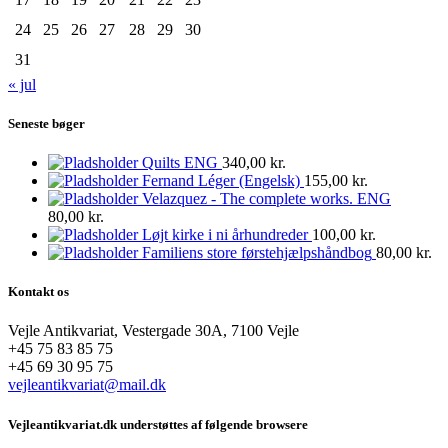
24
25
26
27
28
29
30
31
« jul
Seneste bøger
Quilts ENG
340,00
kr.
Fernand Léger (Engelsk)
155,00
kr.
Velazquez - The complete works. ENG
80,00
kr.
Løjt kirke i ni århundreder
100,00
kr.
Familiens store førstehjælpshåndbog
80,00
kr.
Kontakt os
Vejle Antikvariat, Vestergade 30A, 7100 Vejle
+45 75 83 85 75
+45 69 30 95 75
vejleantikvariat@mail.dk
Vejleantikvariat.dk understøttes af følgende browsere