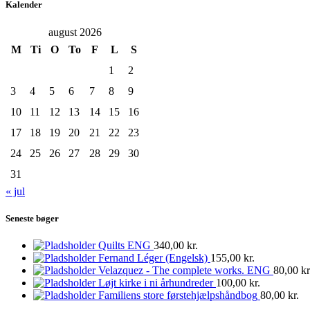
Kalender
august 2026
M
Ti
O
To
F
L
S
1
2
3
4
5
6
7
8
9
10
11
12
13
14
15
16
17
18
19
20
21
22
23
24
25
26
27
28
29
30
31
« jul
Seneste bøger
Quilts ENG
340,00
kr.
Fernand Léger (Engelsk)
155,00
kr.
Velazquez - The complete works. ENG
80,00
kr
Løjt kirke i ni århundreder
100,00
kr.
Familiens store førstehjælpshåndbog
80,00
kr.