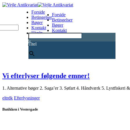
Forside
Forside
Betingelser
Betingelser
Bøger
Bøger
Kontakt
Kontakt
Hjælp
Hjælp
0
×
Titel
Vi efterlyser følgende emner!
1. Alternative bøger 2. Saga’er 3. Søfart 4. Håndværk 5. Lystfiskeri &
eltrdk
Efterlysninger
Butikken i Vestergade