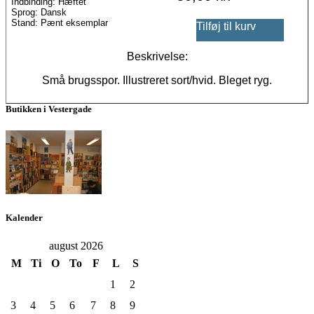
Indbinding: Hæftet
Sprog: Dansk
Stand: Pænt eksemplar
Tilføj til kurv
Beskrivelse:
Små brugsspor. Illustreret sort/hvid. Bleget ryg.
Butikken i Vestergade
Kalender
august 2026
M
Ti
O
To
F
L
S
1
2
3
4
5
6
7
8
9