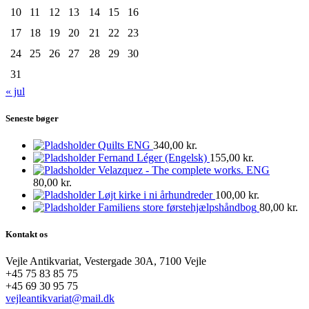
10
11
12
13
14
15
16
17
18
19
20
21
22
23
24
25
26
27
28
29
30
31
« jul
Seneste bøger
Quilts ENG
340,00
kr.
Fernand Léger (Engelsk)
155,00
kr.
Velazquez - The complete works. ENG
80,00
kr.
Løjt kirke i ni århundreder
100,00
kr.
Familiens store førstehjælpshåndbog
80,00
kr.
Kontakt os
Vejle Antikvariat, Vestergade 30A, 7100 Vejle
+45 75 83 85 75
+45 69 30 95 75
vejleantikvariat@mail.dk