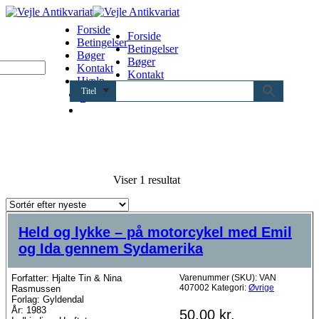
Forside
Forside
Betingelser
Betingelser
Bøger
Bøger
Kontakt
Kontakt
Hjælp
Hjælp
Titel
0
Viser 1 resultat
Held og lykke – på motorcykel med Emil
og Ida gennem Sydamerika
Forfatter: Hjalte Tin & Nina
Varenummer (SKU):
VAN
407002
Kategori:
Øvrige
Rasmussen
Forlag: Gyldendal
År: 1983
50,00
kr.