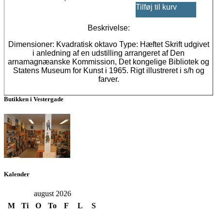
Tilføj til kurv
Beskrivelse:
Dimensioner: Kvadratisk oktavo Type: Hæftet Skrift udgivet
i anledning af en udstilling arrangeret af Den
arnamagnæanske Kommission, Det kongelige Bibliotek og
Statens Museum for Kunst i 1965. Rigt illustreret i s/h og
farver.
Butikken i Vestergade
Kalender
august 2026
M
Ti
O
To
F
L
S