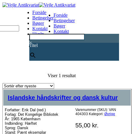
Forside
Forside
Betingelser
Betingelser
Bøger
Bøger
Kontakt
Kontakt
Hjælp
Hjælp
0
×
Titel
Viser 1 resultat
Islandske håndskrifter og dansk kultur
Forfatter: Erik Dal (red.)
Varenummer (SKU):
VAN
404303
Kategori:
Øvrige
Forlag: Det Kongelige Bibliotek
År: 1965 København
Indbinding: Hæftet
55,00
kr.
Sprog: Dansk
Stand: Pænt eksemplar