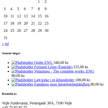
1
2
3
4
5
6
7
8
9
10
11
12
13
14
15
16
17
18
19
20
21
22
23
24
25
26
27
28
29
30
31
« jul
Seneste bøger
Quilts ENG
340,00
kr.
Fernand Léger (Engelsk)
155,00
kr.
Velazquez - The complete works. ENG
80,00
kr.
Løjt kirke i ni århundreder
100,00
kr.
Familiens store førstehjælpshåndbog
80,00
kr.
Kontakt os
Vejle Antikvariat, Vestergade 30A, 7100 Vejle
+45 75 83 85 75