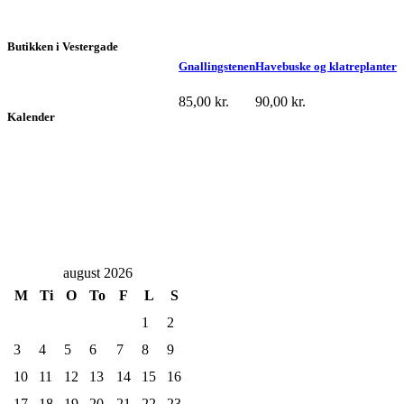
Butikken i Vestergade
Gnallingstenen
Havebuske og klatreplanter
85,00
kr.
90,00
kr.
Kalender
august 2026
M
Ti
O
To
F
L
S
1
2
3
4
5
6
7
8
9
10
11
12
13
14
15
16
17
18
19
20
21
22
23