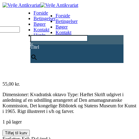
Forside
Forside
Betingelser
Betingelser
Bøger
Bøger
Kontakt
Kontakt
Hjælp
Hjælp
0
×
Titel
55,00
kr.
Dimensioner: Kvadratisk oktavo Type: Hæftet Skrift udgivet i
anledning af en udstilling arrangeret af Den arnamagnæanske
Kommission, Det kongelige Bibliotek og Statens Museum for Kunst
i 1965. Rigt illustreret i s/h og farver.
1 på lager
Islandske
Tilføj til kurv
håndskrifter
Forfatter: Erik Dal (red.)