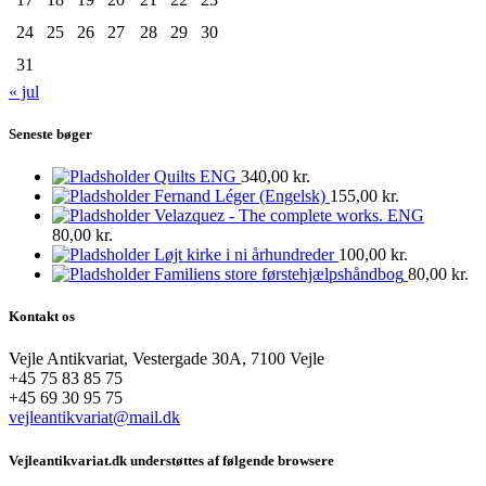
24
25
26
27
28
29
30
31
« jul
Seneste bøger
Quilts ENG
340,00
kr.
Fernand Léger (Engelsk)
155,00
kr.
Velazquez - The complete works. ENG
80,00
kr.
Løjt kirke i ni århundreder
100,00
kr.
Familiens store førstehjælpshåndbog
80,00
kr.
Kontakt os
Vejle Antikvariat, Vestergade 30A, 7100 Vejle
+45 75 83 85 75
+45 69 30 95 75
vejleantikvariat@mail.dk
Vejleantikvariat.dk understøttes af følgende browsere