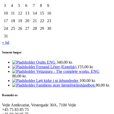
3
4
5
6
7
8
9
10
11
12
13
14
15
16
17
18
19
20
21
22
23
24
25
26
27
28
29
30
31
« jul
Seneste bøger
Quilts ENG
340,00
kr.
Fernand Léger (Engelsk)
155,00
kr.
Velazquez - The complete works. ENG
80,00
kr.
Løjt kirke i ni århundreder
100,00
kr.
Familiens store førstehjælpshåndbog
80,00
kr.
Kontakt os
Vejle Antikvariat, Vestergade 30A, 7100 Vejle
+45 75 83 85 75