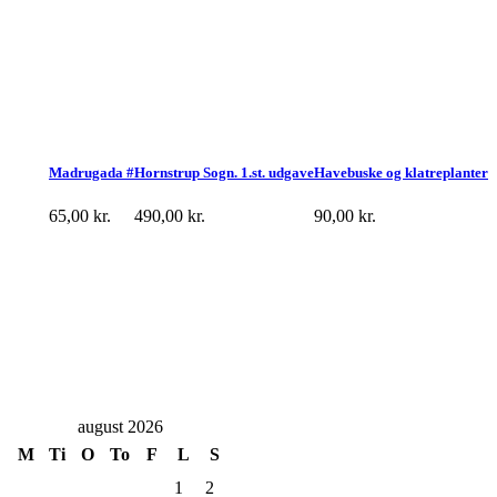
Madrugada #
Hornstrup Sogn. 1.st. udgave
Havebuske og klatreplanter
65,00
kr.
490,00
kr.
90,00
kr.
august 2026
M
Ti
O
To
F
L
S
1
2