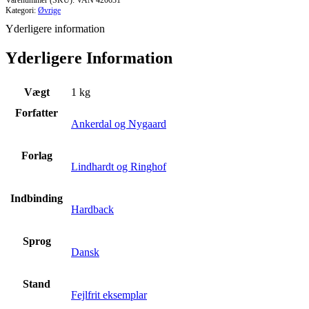
Varenummer (SKU):
VAN 420031
Kategori:
Øvrige
Yderligere information
Yderligere Information
Vægt
1 kg
Forfatter
Ankerdal og Nygaard
Forlag
Lindhardt og Ringhof
Indbinding
Hardback
Sprog
Dansk
Stand
Fejlfrit eksemplar