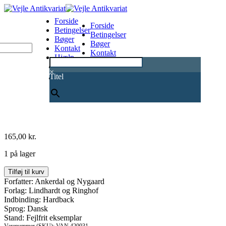
Forside
Forside
Betingelser
Betingelser
Bøger
Bøger
Kontakt
Kontakt
Hjælp
Hjælp
0
×
Titel
165,00
kr.
1 på lager
101
Tilføj til kurv
af
Forfatter: Ankerdal og Nygaard
de
Forlag: Lindhardt og Ringhof
største
Indbinding: Hardback
fodboldøjeblikke
Sprog: Dansk
antal
Stand: Fejlfrit eksemplar