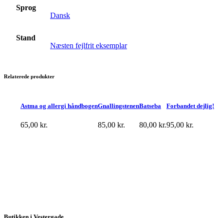
Sprog
Dansk
Stand
Næsten fejlfrit eksemplar
Relaterede produkter
Astma og allergi håndbogen
Gnallingstenen
Batseba
Forbandet dejlig!
65,00
kr.
85,00
kr.
80,00
kr.
95,00
kr.
Butikken i Vestergade