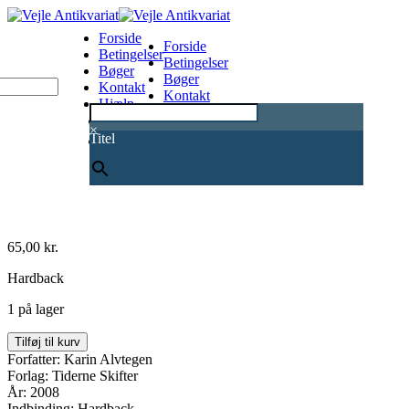
Forside
Forside
Betingelser
Betingelser
Bøger
Bøger
Kontakt
Kontakt
Hjælp
Hjælp
0
×
Titel
65,00
kr.
Hardback
1 på lager
Bedrag
Tilføj til kurv
antal
Forfatter: Karin Alvtegen
Forlag: Tiderne Skifter
År: 2008
Indbinding: Hardback