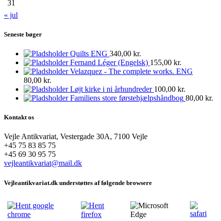
31
« jul
Seneste bøger
Quilts ENG
340,00
kr.
Fernand Léger (Engelsk)
155,00
kr.
Velazquez - The complete works. ENG
80,00
kr.
Løjt kirke i ni århundreder
100,00
kr.
Familiens store førstehjælpshåndbog
80,00
kr.
Kontakt os
Vejle Antikvariat, Vestergade 30A, 7100 Vejle
+45 75 83 85 75
+45 69 30 95 75
vejleantikvariat@mail.dk
Vejleantikvariat.dk understøttes af følgende browsere