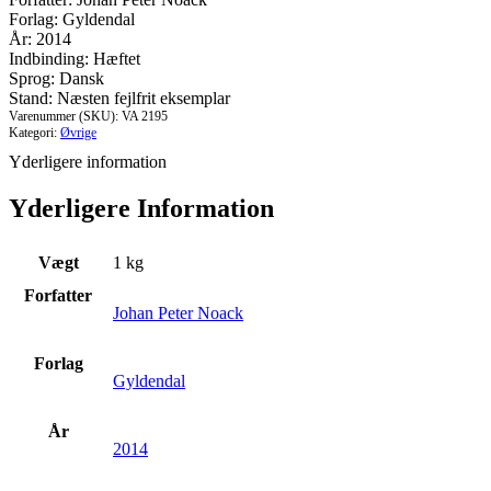
blev
Forlag: Gyldendal
Danmark.
År: 2014
Fortællinger
Indbinding: Hæftet
af
Sprog: Dansk
forhistorien
Stand: Næsten fejlfrit eksemplar
til
Varenummer (SKU):
VA 2195
1864
Kategori:
Øvrige
antal
Yderligere information
Yderligere Information
Vægt
1 kg
Forfatter
Johan Peter Noack
Forlag
Gyldendal
År
2014