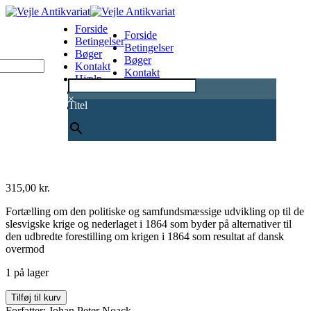
Forside
Forside
Betingelser
Betingelser
Bøger
Bøger
Kontakt
Kontakt
Hjælp
Hjælp
0
×
Titel
315,00
kr.
Fortælling om den politiske og samfundsmæssige udvikling op til de
slesvigske krige og nederlaget i 1864 som byder på alternativer til
den udbredte forestilling om krigen i 1864 som resultat af dansk
overmod
1 på lager
Da
Tilføj til kurv
Danmark
Forfatter: Johan Peter Noack