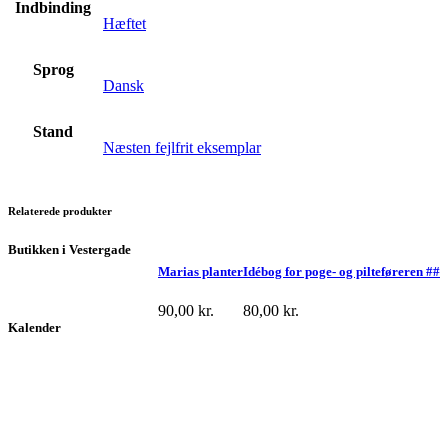
Indbinding
Hæftet
Sprog
Dansk
Stand
Næsten fejlfrit eksemplar
Relaterede produkter
Butikken i Vestergade
Marias planter
Idébog for poge- og pilteføreren ##
90,00
kr.
80,00
kr.
Kalender