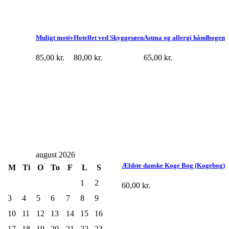
Muligt motiv
Hotellet ved Skyggesøen
Astma og allergi håndbogen
85,00
kr.
80,00
kr.
65,00
kr.
august 2026
Ældste danske Koge Bog (Kogebog)
M
Ti
O
To
F
L
S
1
2
60,00
kr.
3
4
5
6
7
8
9
10
11
12
13
14
15
16
17
18
19
20
21
22
23