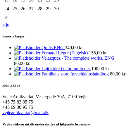
24
25
26
27
28
29
30
31
« jul
Seneste bøger
Quilts ENG
340,00
kr.
Fernand Léger (Engelsk)
155,00
kr.
Velazquez - The complete works. ENG
80,00
kr.
Løjt kirke i ni århundreder
100,00
kr.
Familiens store førstehjælpshåndbog
80,00
kr.
Kontakt os
Vejle Antikvariat, Vestergade 30A, 7100 Vejle
+45 75 83 85 75
+45 69 30 95 75
vejleantikvariat@mail.dk
Vejleantikvariat.dk understøttes af følgende browsere