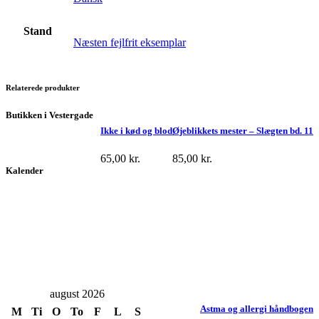
Stand
Næsten fejlfrit eksemplar
Relaterede produkter
Butikken i Vestergade
Ikke i kød og blod
Øjeblikkets mester – Slægten bd. 11
65,00
kr.
85,00
kr.
Kalender
august 2026
Astma og allergi håndbogen
M
Ti
O
To
F
L
S