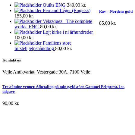
Quilts ENG
340,00
kr.
Fernand Léger (Engelsk)
Rav – Nordens guld
155,00
kr.
Velazquez - The complete
85,00
kr.
works. ENG
80,00
kr.
Løjt kirke i ni århundreder
100,00
kr.
Familiens store
førstehjælpshåndbog
80,00
kr.
Kontakt os
Vejle Antikvariat, Vestergade 30A, 7100 Vejle
Tre af mine venner. Afbetaling på min gæld af en Gammel Feltpræst. 1st.
udgave
90,00
kr.