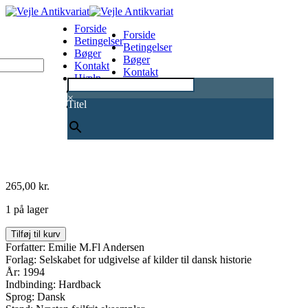
Forside
Forside
Betingelser
Betingelser
Bøger
Bøger
Kontakt
Kontakt
Hjælp
Hjælp
0
×
Titel
265,00
kr.
1 på lager
De
Tilføj til kurv
Hansborgske
Forfatter: Emilie M.Fl Andersen
Domme
Forlag: Selskabet for udgivelse af kilder til dansk historie
1545-
År: 1994
1578.
Indbinding: Hardback
Bind
Sprog: Dansk
1-