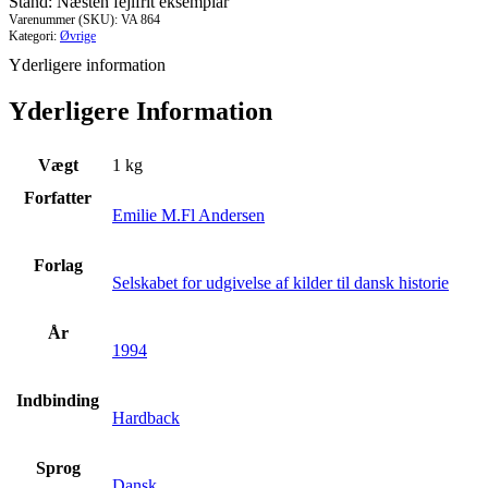
Stand: Næsten fejlfrit eksemplar
3
Varenummer (SKU):
VA 864
antal
Kategori:
Øvrige
Yderligere information
Yderligere Information
Vægt
1 kg
Forfatter
Emilie M.Fl Andersen
Forlag
Selskabet for udgivelse af kilder til dansk historie
År
1994
Indbinding
Hardback
Sprog
Dansk