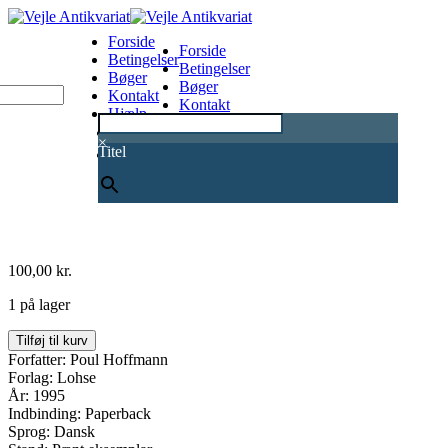
Forside
Forside
Betingelser
Betingelser
Bøger
Bøger
Kontakt
Kontakt
Hjælp
Hjælp
0
×
Titel
100,00
kr.
1 på lager
Den
Tilføj til kurv
gyldne
Forfatter: Poul Hoffmann
Rose
Forlag: Lohse
Korsfareren
År: 1995
III
Indbinding: Paperback
antal
Sprog: Dansk