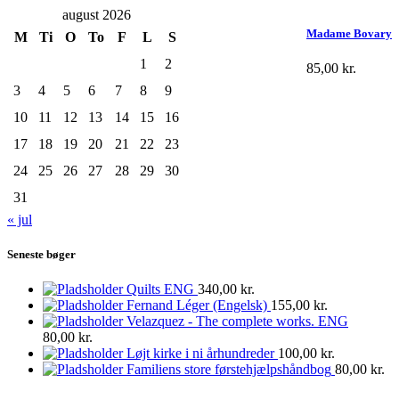
august 2026
Madame Bovary
M
Ti
O
To
F
L
S
1
2
85,00
kr.
3
4
5
6
7
8
9
10
11
12
13
14
15
16
17
18
19
20
21
22
23
24
25
26
27
28
29
30
31
« jul
Seneste bøger
Quilts ENG
340,00
kr.
Fernand Léger (Engelsk)
155,00
kr.
Velazquez - The complete works. ENG
80,00
kr.
Løjt kirke i ni århundreder
100,00
kr.
Familiens store førstehjælpshåndbog
80,00
kr.