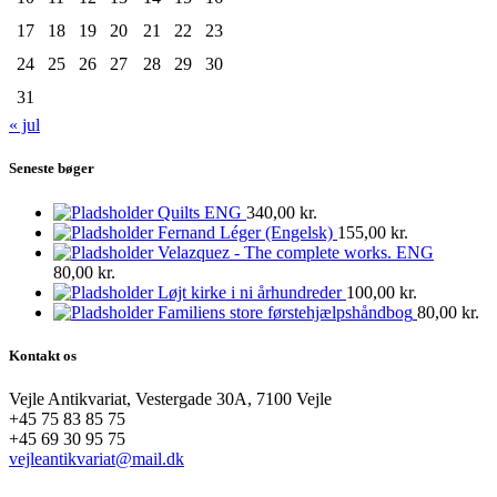
17
18
19
20
21
22
23
24
25
26
27
28
29
30
31
« jul
Seneste bøger
Quilts ENG
340,00
kr.
Fernand Léger (Engelsk)
155,00
kr.
Velazquez - The complete works. ENG
80,00
kr.
Løjt kirke i ni århundreder
100,00
kr.
Familiens store førstehjælpshåndbog
80,00
kr.
Kontakt os
Vejle Antikvariat, Vestergade 30A, 7100 Vejle
+45 75 83 85 75
+45 69 30 95 75
vejleantikvariat@mail.dk