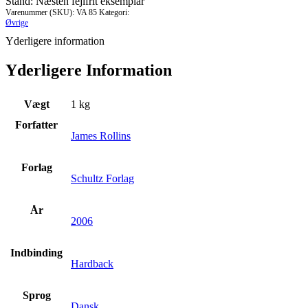
Stand: Næsten fejlfrit eksemplar
Varenummer (SKU):
VA 85
Kategori:
Øvrige
Yderligere information
Yderligere Information
Vægt
1 kg
Forfatter
James Rollins
Forlag
Schultz Forlag
År
2006
Indbinding
Hardback
Sprog
Dansk