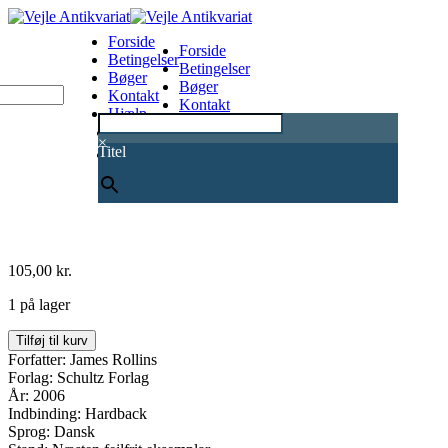
Forside
Forside
Betingelser
Betingelser
Bøger
Bøger
Kontakt
Kontakt
Hjælp
Hjælp
0
×
Titel
105,00
kr.
1 på lager
Den
Tilføj til kurv
sorte
Forfatter: James Rollins
orden
Forlag: Schultz Forlag
antal
År: 2006
Indbinding: Hardback
Sprog: Dansk