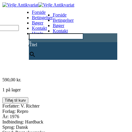
Forside
Forside
Betingelser
Betingelser
Bøger
Bøger
Kontakt
Kontakt
Hjælp
Hjælp
0
×
Titel
590,00
kr.
1 på lager
Dødsfald
Tilføj til kurv
i
Forfatter: V. Richter
Danmark
Forlag: Repro
1761-
År: 1976
1890
Indbinding: Hardback
&
Sprog: Dansk
100