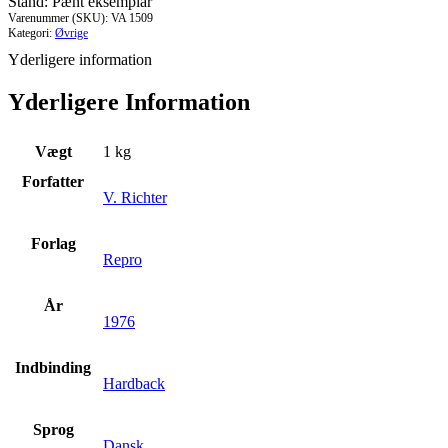
Stand: Pænt eksemplar
Års
Varenummer (SKU):
VA 1509
dødsfald
Kategori:
Øvrige
1791-
Yderligere information
1890
antal
Yderligere Information
Vægt
1 kg
Forfatter
V. Richter
Forlag
Repro
År
1976
Indbinding
Hardback
Sprog
Dansk