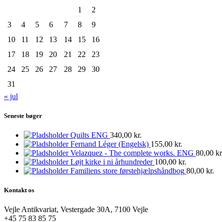
1
2
3
4
5
6
7
8
9
10
11
12
13
14
15
16
17
18
19
20
21
22
23
24
25
26
27
28
29
30
31
« jul
Seneste bøger
Quilts ENG
340,00
kr.
Fernand Léger (Engelsk)
155,00
kr.
Velazquez - The complete works. ENG
80,00
kr
Løjt kirke i ni århundreder
100,00
kr.
Familiens store førstehjælpshåndbog
80,00
kr.
Kontakt os
Vejle Antikvariat, Vestergade 30A, 7100 Vejle
+45 75 83 85 75