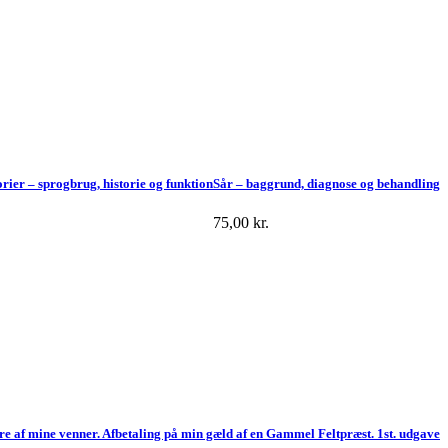
orier – sprogbrug, historie og funktion
Sår – baggrund, diagnose og behandling
75,00
kr.
re af mine venner. Afbetaling på min gæld af en Gammel Feltpræst. 1st. udgave