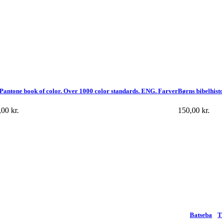
Pantone book of color. Over 1000 color standards. ENG. Farver
Børns bibelhist
,00
kr.
150,00
kr.
Batseba
T