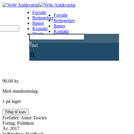
Forside
Forside
Betingelser
Betingelser
Bøger
Bøger
Kontakt
Kontakt
Hjælp
Hjælp
0
×
Titel
90,00
kr.
Med smudsomslag.
1 på lager
En
Tilføj til kurv
gentleman
Forfatter: Amor Towles
i
Forlag: Politiken
Moskva
År: 2017
antal
Indbinding: Hardback