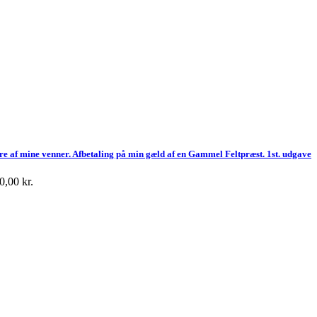
re af mine venner. Afbetaling på min gæld af en Gammel Feltpræst. 1st. udgave
0,00
kr.