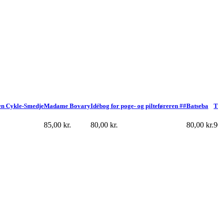
n Cykle-Smedje
Madame Bovary
Idébog for poge- og pilteføreren ##
Batseba
T
85,00
kr.
80,00
kr.
80,00
kr.
9