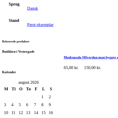
Sprog
Dansk
Stand
Pænt eksemplar
Relaterede produkter
Butikken i Vestergade
Madrugada #
Hvordan man bygger e
65,00
kr.
150,00
kr.
Kalender
august 2026
M
Ti
O
To
F
L
S
1
2
3
4
5
6
7
8
9
10
11
12
13
14
15
16