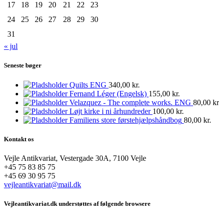
17
18
19
20
21
22
23
24
25
26
27
28
29
30
31
« jul
Seneste bøger
Quilts ENG
340,00
kr.
Fernand Léger (Engelsk)
155,00
kr.
Velazquez - The complete works. ENG
80,00
kr
Løjt kirke i ni århundreder
100,00
kr.
Familiens store førstehjælpshåndbog
80,00
kr.
Kontakt os
Vejle Antikvariat, Vestergade 30A, 7100 Vejle
+45 75 83 85 75
+45 69 30 95 75
vejleantikvariat@mail.dk
Vejleantikvariat.dk understøttes af følgende browsere