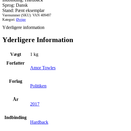
Sprog: Dansk
Stand: Pænt eksemplar
Varenummer (SKU):
VAN 409497
Kategori:
Øvrige
Yderligere information
Yderligere Information
Vægt
1 kg
Forfatter
Amor Towles
Forlag
Politiken
År
2017
Indbinding
Hardback