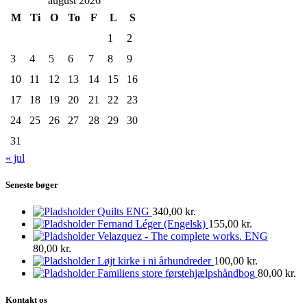
august 2026
M
Ti
O
To
F
L
S
1
2
3
4
5
6
7
8
9
10
11
12
13
14
15
16
17
18
19
20
21
22
23
24
25
26
27
28
29
30
31
« jul
Seneste bøger
Quilts ENG
340,00
kr.
Fernand Léger (Engelsk)
155,00
kr.
Velazquez - The complete works. ENG
80,00
kr.
Løjt kirke i ni århundreder
100,00
kr.
Familiens store førstehjælpshåndbog
80,00
kr.
Kontakt os