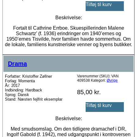
Tilføj til kurv
Beskrivelse:
Fortalt til Cathrine Errboe. Skuespillerinden Malene
Schwartz’ (f. 1936) erindringer om 1940’ernes og
1950’ernes Tisvilde, hvor familien havde sommerhus. Om
de lokale, familiens kunstneriske venner og byens butikker.
Drama
Forfatter: Kristoffer Zøllner
Varenummer (SKU):
VAN
409538
Kategori:
Øvrige
Forlag: Momenta
År: 2017
Indbinding: Hardback
85,00
kr.
Sprog: Dansk
Stand: Næsten fejlfrit eksemplar
Tilføj til kurv
Beskrivelse:
Med smudsomslag. Om den tidligere dramachef i DR,
Ingolf Gabold (f. 1942), med udgangspunkt i kontroversen