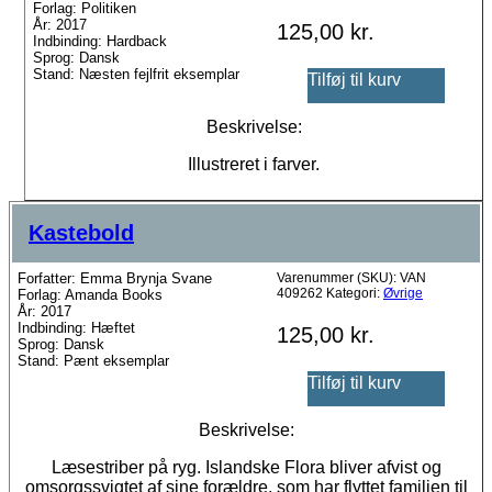
Forlag: Politiken
År: 2017
125,00
kr.
Indbinding: Hardback
Sprog: Dansk
Stand: Næsten fejlfrit eksemplar
Tilføj til kurv
Beskrivelse:
Illustreret i farver.
Kastebold
Forfatter: Emma Brynja Svane
Varenummer (SKU):
VAN
409262
Kategori:
Øvrige
Forlag: Amanda Books
År: 2017
Indbinding: Hæftet
125,00
kr.
Sprog: Dansk
Stand: Pænt eksemplar
Tilføj til kurv
Beskrivelse:
Læsestriber på ryg. Islandske Flora bliver afvist og
omsorgssvigtet af sine forældre, som har flyttet familien til