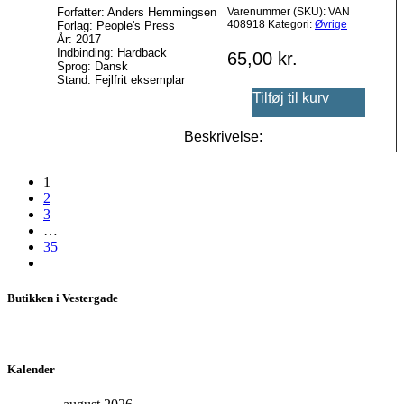
Forfatter: Anders Hemmingsen
Varenummer (SKU):
VAN
408918
Kategori:
Øvrige
Forlag: People's Press
År: 2017
Indbinding: Hardback
65,00
kr.
Sprog: Dansk
Stand: Fejlfrit eksemplar
Tilføj til kurv
Beskrivelse:
1
2
3
…
35
Butikken i Vestergade
Kalender