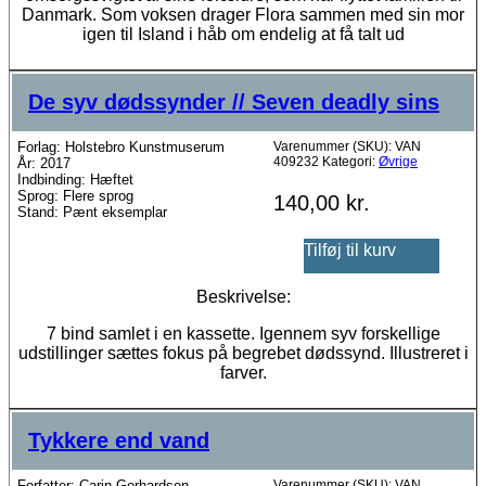
Danmark. Som voksen drager Flora sammen med sin mor
igen til Island i håb om endelig at få talt ud
De syv dødssynder // Seven deadly sins
Forlag: Holstebro Kunstmuserum
Varenummer (SKU):
VAN
409232
Kategori:
Øvrige
År: 2017
Indbinding: Hæftet
Sprog: Flere sprog
140,00
kr.
Stand: Pænt eksemplar
Tilføj til kurv
Beskrivelse:
7 bind samlet i en kassette. Igennem syv forskellige
udstillinger sættes fokus på begrebet dødssynd. Illustreret i
farver.
Tykkere end vand
Forfatter: Carin Gerhardsen
Varenummer (SKU):
VAN