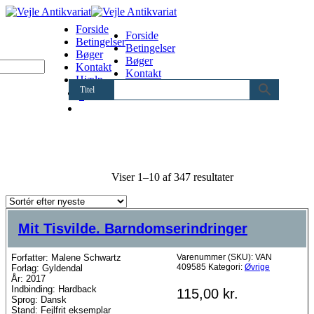
Forside
Forside
Betingelser
Betingelser
Bøger
Bøger
Kontakt
Kontakt
Hjælp
Hjælp
Titel
0
Sorteret
Viser 1–10 af 347 resultater
efter
seneste
Mit Tisvilde. Barndomserindringer
Forfatter: Malene Schwartz
Varenummer (SKU):
VAN
409585
Kategori:
Øvrige
Forlag: Gyldendal
År: 2017
Indbinding: Hardback
115,00
kr.
Sprog: Dansk
Stand: Fejlfrit eksemplar