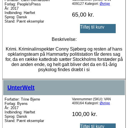
409127
Kategori:
Øvrige
Forlag: People'sPress
År: 2017
Indbinding: Hæftet
65,00
kr.
Sprog: Dansk
Stand: Pænt eksemplar
Tilføj til kurv
Beskrivelse:
Krimi. Kriminalinspektør Conny Sjøberg og resten af hans
opklaringsteam på Hammarby politistation får deres sag
for, da en række kattedrab sætter Stockholms forstæder på
den anden ende, og helt galt bliver det da en 61-årig
psykolog findes dræbt i si
UnterWelt
Forfatter: Trine Bjerre
Varenummer (SKU):
VAN
409164
Kategori:
Øvrige
Forlag: Byens
År: 2017
Indbinding: Hæftet
100,00
kr.
Sprog: Dansk
Stand: Pænt eksemplar
Tilføj til kurv