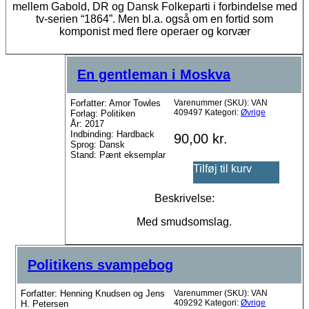
mellem Gabold, DR og Dansk Folkeparti i forbindelse med
tv-serien “1864”. Men bl.a. også om en fortid som
komponist med flere operaer og korvær
En gentleman i Moskva
Forfatter: Amor Towles
Varenummer (SKU):
VAN
409497
Kategori:
Øvrige
Forlag: Politiken
År: 2017
Indbinding: Hardback
90,00
kr.
Sprog: Dansk
Stand: Pænt eksemplar
Tilføj til kurv
Beskrivelse:
Med smudsomslag.
Politikens svampebog
Forfatter: Henning Knudsen og Jens
Varenummer (SKU):
VAN
409292
Kategori:
Øvrige
H. Petersen