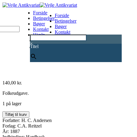
Forside
Forside
Betingelser
Betingelser
Bøger
Bøger
Kontakt
Kontakt
Hjælp
Hjælp
0
×
Titel
140,00
kr.
Folkeudgave.
1 på lager
Eventyr
Tilføj til kurv
og
Forfatter: H. C. Andersen
historier.
Forlag: C.A. Reitzel
Bind
År: 1887
1-
Indbinding: Hardback