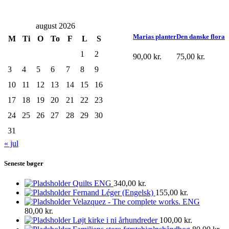
august 2026
Marias planter
Den danske flora
M
Ti
O
To
F
L
S
1
2
90,00
kr.
75,00
kr.
3
4
5
6
7
8
9
10
11
12
13
14
15
16
17
18
19
20
21
22
23
24
25
26
27
28
29
30
31
« jul
Seneste bøger
Quilts ENG
340,00
kr.
Fernand Léger (Engelsk)
155,00
kr.
Velazquez - The complete works. ENG
80,00
kr.
Løjt kirke i ni århundreder
100,00
kr.