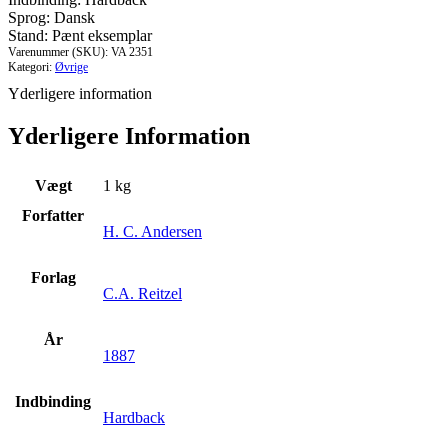
2
Sprog: Dansk
antal
Stand: Pænt eksemplar
Varenummer (SKU):
VA 2351
Kategori:
Øvrige
Yderligere information
Yderligere Information
Vægt
1 kg
Forfatter
H. C. Andersen
Forlag
C.A. Reitzel
År
1887
Indbinding
Hardback