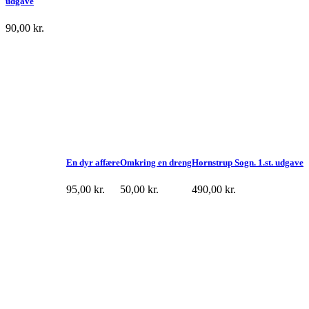
udgave
90,00
kr.
En dyr affære
Omkring en dreng
Hornstrup Sogn. 1.st. udgave
95,00
kr.
50,00
kr.
490,00
kr.