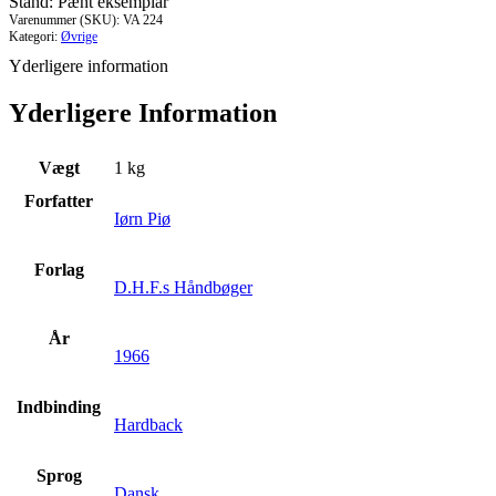
Stand: Pænt eksemplar
Varenummer (SKU):
VA 224
Kategori:
Øvrige
Yderligere information
Yderligere Information
Vægt
1 kg
Forfatter
Iørn Piø
Forlag
D.H.F.s Håndbøger
År
1966
Indbinding
Hardback
Sprog
Dansk