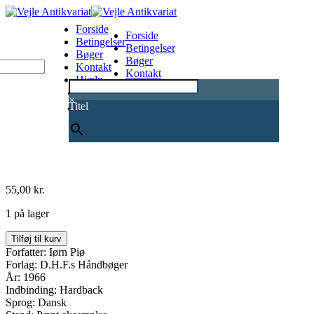
Forside
Forside
Betingelser
Betingelser
Bøger
Bøger
Kontakt
Kontakt
Hjælp
Hjælp
0
×
Titel
55,00
kr.
1 på lager
Folkeminder
Tilføj til kurv
og
Forfatter: Iørn Piø
traditionsforskning
Forlag: D.H.F.s Håndbøger
antal
År: 1966
Indbinding: Hardback
Sprog: Dansk