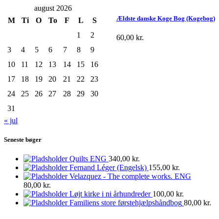
august 2026
Ældste danske Koge Bog (Kogebog)
M
Ti
O
To
F
L
S
1
2
60,00
kr.
3
4
5
6
7
8
9
10
11
12
13
14
15
16
17
18
19
20
21
22
23
24
25
26
27
28
29
30
31
« jul
Seneste bøger
Quilts ENG
340,00
kr.
Fernand Léger (Engelsk)
155,00
kr.
Velazquez - The complete works. ENG
80,00
kr.
Løjt kirke i ni århundreder
100,00
kr.
Familiens store førstehjælpshåndbog
80,00
kr.