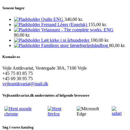
Seneste bøger
Quilts ENG
340,00
kr.
Fernand Léger (Engelsk)
155,00
kr.
Velazquez - The complete works. ENG
80,00
kr.
Løjt kirke i ni århundreder
100,00
kr.
Familiens store førstehjælpshåndbog
80,00
kr.
Kontakt os
Vejle Antikvariat, Vestergade 30A, 7100 Vejle
+45 75 83 85 75
+45 69 30 95 75
vejleantikvariat@mail.dk
Vejleantikvariat.dk understøttes af følgende browsere
Søg i vores katalog