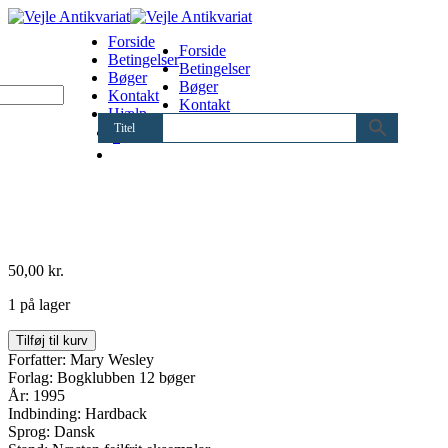
Forside
Forside
Betingelser
Betingelser
Bøger
Bøger
Kontakt
Kontakt
Hjælp
Hjælp
Titel
0
50,00
kr.
1 på lager
Forestillingen
Tilføj til kurv
om
Forfatter: Mary Wesley
kærlighed
Forlag: Bogklubben 12 bøger
antal
År: 1995
Indbinding: Hardback
Sprog: Dansk