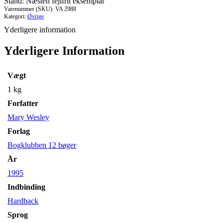
Stand: Næsten fejlfrit eksemplar
Varenummer (SKU):
VA 2988
Kategori:
Øvrige
Yderligere information
Yderligere Information
Vægt
1 kg
Forfatter
Mary Wesley
Forlag
Bogklubben 12 bøger
År
1995
Indbinding
Hardback
Sprog