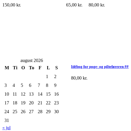
150,00
kr.
65,00
kr.
80,00
kr.
august 2026
Idébog for poge- og pilteføreren ##
M
Ti
O
To
F
L
S
1
2
80,00
kr.
3
4
5
6
7
8
9
10
11
12
13
14
15
16
17
18
19
20
21
22
23
24
25
26
27
28
29
30
31
« jul