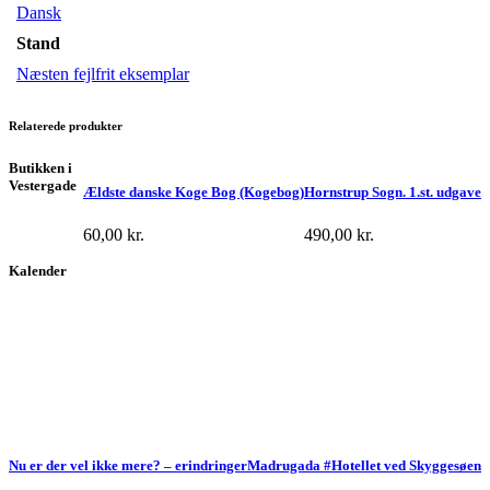
Dansk
Stand
Næsten fejlfrit eksemplar
Relaterede produkter
Butikken i
Vestergade
Ældste danske Koge Bog (Kogebog)
Hornstrup Sogn. 1.st. udgave
60,00
kr.
490,00
kr.
Kalender
Nu er der vel ikke mere? – erindringer
Madrugada #
Hotellet ved Skyggesøen