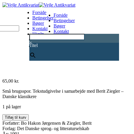
Forside
Forside
Betingelser
Betingelser
Bøger
Bøger
Kontakt
Kontakt
Hjælp
Hjælp
0
×
Titel
65,00
kr.
Små brugsspor. Tekstudgivelse i samarbejde med Berit Ziegler –
Danske klassikere
1 på lager
Fortællinger
Tilføj til kurv
og
Forfatter: Bo Hakon Jørgensen & Ziegler, Berit
kortprosa
Forlag: Det Danske sprog- og litteraturselskab
1877-
År: 1991