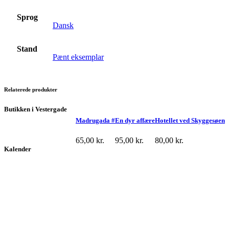
Sprog
Dansk
Stand
Pænt eksemplar
Relaterede produkter
Butikken i Vestergade
Madrugada #
En dyr affære
Hotellet ved Skyggesøen
65,00
kr.
95,00
kr.
80,00
kr.
Kalender