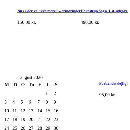
Nu er der vel ikke mere? – erindringer
Hornstrup Sogn. 1.st. udgave
150,00
kr.
490,00
kr.
august 2026
Forbandet dejlig!
M
Ti
O
To
F
L
S
1
2
95,00
kr.
3
4
5
6
7
8
9
10
11
12
13
14
15
16
17
18
19
20
21
22
23
24
25
26
27
28
29
30