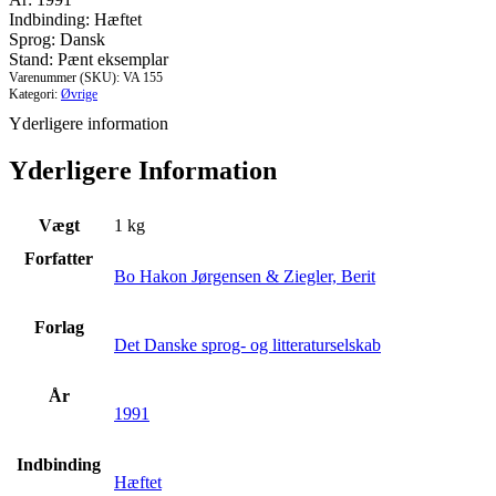
1907
Indbinding: Hæftet
antal
Sprog: Dansk
Stand: Pænt eksemplar
Varenummer (SKU):
VA 155
Kategori:
Øvrige
Yderligere information
Yderligere Information
Vægt
1 kg
Forfatter
Bo Hakon Jørgensen & Ziegler, Berit
Forlag
Det Danske sprog- og litteraturselskab
År
1991
Indbinding
Hæftet