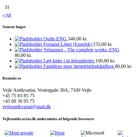
31
« jul
Seneste bøger
Quilts ENG
340,00
kr.
Fernand Léger (Engelsk)
155,00
kr.
Velazquez - The complete works. ENG
80,00
kr.
Løjt kirke i ni århundreder
100,00
kr.
Familiens store førstehjælpshåndbog
80,00
kr.
Kontakt os
Vejle Antikvariat, Vestergade 30A, 7100 Vejle
+45 75 83 85 75
+45 69 30 95 75
vejleantikvariat@mail.dk
Vejleantikvariat.dk understøttes af følgende browsere