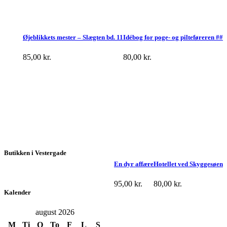
Øjeblikkets mester – Slægten bd. 11
Idébog for poge- og pilteføreren ##
85,00
kr.
80,00
kr.
Butikken i Vestergade
En dyr affære
Hotellet ved Skyggesøen
95,00
kr.
80,00
kr.
Kalender
august 2026
M
Ti
O
To
F
L
S