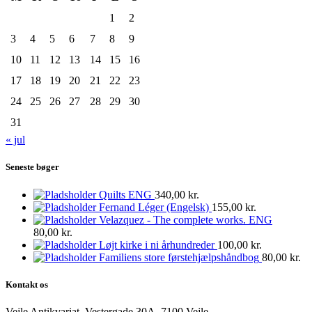
1
2
3
4
5
6
7
8
9
10
11
12
13
14
15
16
17
18
19
20
21
22
23
24
25
26
27
28
29
30
31
« jul
Seneste bøger
Quilts ENG
340,00
kr.
Fernand Léger (Engelsk)
155,00
kr.
Velazquez - The complete works. ENG
80,00
kr.
Løjt kirke i ni århundreder
100,00
kr.
Familiens store førstehjælpshåndbog
80,00
kr.
Kontakt os
Vejle Antikvariat, Vestergade 30A, 7100 Vejle