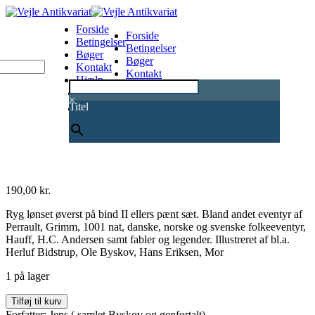
Forside
Forside
Betingelser
Betingelser
Bøger
Bøger
Kontakt
Kontakt
Hjælp
Hjælp
0
×
Titel
190,00
kr.
Ryg lønset øverst på bind II ellers pænt sæt. Bland andet eventyr af
Perrault, Grimm, 1001 nat, danske, norske og svenske folkeeventyr,
Hauff, H.C. Andersen samt fabler og legender. Illustreret af bl.a.
Herluf Bidstrup, Ole Byskov, Hans Eriksen, Mor
1 på lager
Fra
Tilføj til kurv
eventyrets
Forfatter: Jens ( samlet Byskov og genfortalt)