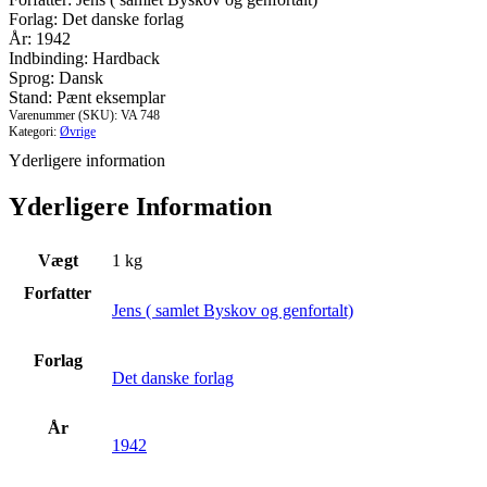
verden.
Forlag: Det danske forlag
Eventyr,
År: 1942
fabler
Indbinding: Hardback
og
Sprog: Dansk
legender.
Stand: Pænt eksemplar
Bind
Varenummer (SKU):
VA 748
I
Kategori:
Øvrige
-
Yderligere information
IV
antal
Yderligere Information
Vægt
1 kg
Forfatter
Jens ( samlet Byskov og genfortalt)
Forlag
Det danske forlag
År
1942