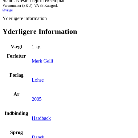
Stand: Næsten fejlfrit eksemplar
Varenummer (SKU):
VA 83
Kategori:
Øvrige
Yderligere information
Yderligere Information
Vægt
1 kg
Forfatter
Mark Galli
Forlag
Lohse
År
2005
Indbinding
Hardback
Sprog
Dansk