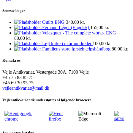
Seneste bøger
Quilts ENG
340,00
kr.
Fernand Léger (Engelsk)
155,00
kr.
Velazquez - The complete works. ENG
80,00
kr.
Løjt kirke i ni århundreder
100,00
kr.
Familiens store førstehjælpshåndbog
80,00
kr.
Kontakt os
Vejle Antikvariat, Vestergade 30A, 7100 Vejle
+45 75 83 85 75
+45 69 30 95 75
vejleantikvariat@mail.dk
Vejleantikvariat.dk understøttes af følgende browsere
Søg i vores katalog