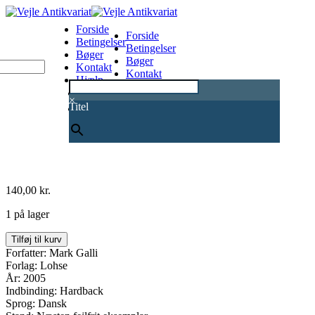
Forside
Forside
Betingelser
Betingelser
Bøger
Bøger
Kontakt
Kontakt
Hjælp
Hjælp
0
×
Titel
140,00
kr.
1 på lager
Frans
Tilføj til kurv
af
Forfatter: Mark Galli
Assisi
Forlag: Lohse
og
År: 2005
hans
Indbinding: Hardback
verden
Sprog: Dansk
antal