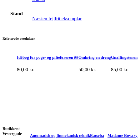
Stand
Næsten fejlfrit eksemplar
Relaterede produkter
Idébog for poge- og pilteføreren ##
Omkring en dreng
Gnallingstenen
80,00
kr.
50,00
kr.
85,00
kr.
Butikken i
Vestergade
Automatisk og finmekanisk teknik
Batseba
Madame Bovary