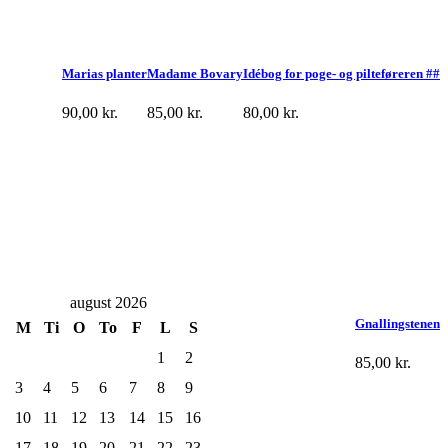
Marias planter
Madame Bovary
Idébog for poge- og pilteføreren ##
90,00
kr.
85,00
kr.
80,00
kr.
august 2026
Gnallingstenen
M
Ti
O
To
F
L
S
1
2
85,00
kr.
3
4
5
6
7
8
9
10
11
12
13
14
15
16
17
18
19
20
21
22
23