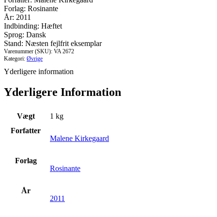
-
Forlag: Rosinante
thriller
År: 2011
#
Indbinding: Hæftet
antal
Sprog: Dansk
Stand: Næsten fejlfrit eksemplar
Varenummer (SKU):
VA 2672
Kategori:
Øvrige
Yderligere information
Yderligere Information
Vægt
1 kg
Forfatter
Malene Kirkegaard
Forlag
Rosinante
År
2011