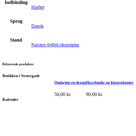
Indbinding
Hæftet
Sprog
Dansk
Stand
Næsten fejlfrit eksemplar
Relaterede produkter
Butikken i Vestergade
Omkring en dreng
Havebuske og klatreplanter
50,00
kr.
90,00
kr.
Kalender