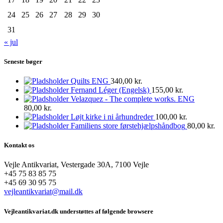
24
25
26
27
28
29
30
31
« jul
Seneste bøger
Quilts ENG
340,00
kr.
Fernand Léger (Engelsk)
155,00
kr.
Velazquez - The complete works. ENG
80,00
kr.
Løjt kirke i ni århundreder
100,00
kr.
Familiens store førstehjælpshåndbog
80,00
kr.
Kontakt os
Vejle Antikvariat, Vestergade 30A, 7100 Vejle
+45 75 83 85 75
+45 69 30 95 75
vejleantikvariat@mail.dk
Vejleantikvariat.dk understøttes af følgende browsere