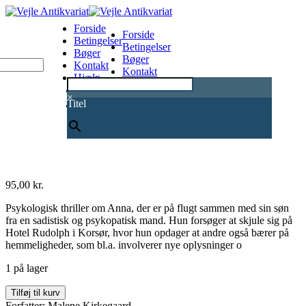
Forside
Forside
Betingelser
Betingelser
Bøger
Bøger
Kontakt
Kontakt
Hjælp
Hjælp
0
×
Titel
95,00
kr.
Psykologisk thriller om Anna, der er på flugt sammen med sin søn
fra en sadistisk og psykopatisk mand. Hun forsøger at skjule sig på
Hotel Rudolph i Korsør, hvor hun opdager at andre også bærer på
hemmeligheder, som bl.a. involverer nye oplysninger o
1 på lager
Hotel
Tilføj til kurv
Rudolph
Forfatter: Malene Kirkegaard