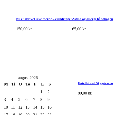
Nu er der vel ikke mere? – erindringer
Astma og allergi håndbogen
150,00
kr.
65,00
kr.
august 2026
Hotellet ved Skyggesøen
M
Ti
O
To
F
L
S
1
2
80,00
kr.
3
4
5
6
7
8
9
10
11
12
13
14
15
16
17
18
19
20
21
22
23