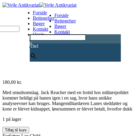
Forside
Forside
Betingelser
Betingelser
Bøger
Bøger
Kontakt
Kontakt
Hjælp
Hjælp
0
×
Titel
180,00
kr.
Med smudsomslag. Jack Reacher med en fortid hos militærpolitiet
kommer heldigt på banen igen i en sag, hvor hans unikke
analyseevner kan bruges. Mangemilliardæren Lanes steddatter og
kone er blevet kidnappet, løsesummen er blevet betalt, hvorfor dukk
1 på lager
Koldt
Tilføj til kurv
og
Forfatter: Lee Child