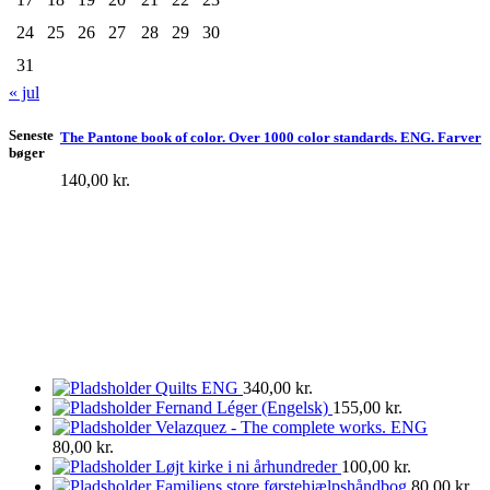
24
25
26
27
28
29
30
31
« jul
Seneste
The Pantone book of color. Over 1000 color standards. ENG. Farver
bøger
140,00
kr.
Quilts ENG
340,00
kr.
Fernand Léger (Engelsk)
155,00
kr.
Velazquez - The complete works. ENG
80,00
kr.
Løjt kirke i ni århundreder
100,00
kr.
Familiens store førstehjælpshåndbog
80,00
kr.