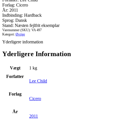
kontant
Forlag: Cicero
antal
År: 2011
Indbinding: Hardback
Sprog: Dansk
Stand: Næsten fejlfrit eksemplar
Varenummer (SKU):
VA 497
Kategori:
Øvrige
Yderligere information
Yderligere Information
Vægt
1 kg
Forfatter
Lee Child
Forlag
Cicero
År
2011